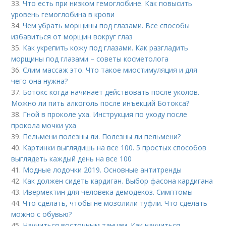
33.
Что есть при низком гемоглобине. Как повысить
уровень гемоглобина в крови
34.
Чем убрать морщины под глазами. Все способы
избавиться от морщин вокруг глаз
35.
Как укрепить кожу под глазами. Как разгладить
морщины под глазами – советы косметолога
36.
Слим массаж это. Что такое миостимуляция и для
чего она нужна?
37.
Ботокс когда начинает действовать после уколов.
Можно ли пить алкоголь после инъекций Ботокса?
38.
Гной в проколе уха. Инструкция по уходу после
прокола мочки уха
39.
Пельмени полезны ли. Полезны ли пельмени?
40.
Картинки выглядишь на все 100. 5 простых способов
выглядеть каждый день на все 100
41.
Модные лодочки 2019. Основные антитренды
42.
Как должен сидеть кардиган. Выбор фасона кардигана
43.
Ивермектин для человека демодекоз. Симптомы
44.
Что сделать, чтобы не мозолили туфли. Что сделать
можно с обувью?
45.
Научиться восточным танцам. Как научиться