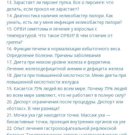
13.
Зарастает ли пирсинг пупка. Все о пирсинге: что
делать, если прокол не зарастает?
14.
Диагностика наличия хеликобактер пилори. Как
узнать, есть ли у меня инфекция хеликобактер пилори?
15.
ОРВИ симптомы и лечение у взрослых с
температурой. Что такое ОРВИ? В чём отличие от
гриппа?
16.
Функции печени в нормализации избыточного веса.
Определение болезни. Причины заболевания
17.
Диета при низком уровне железа и ферритина.
Лечение железодефицитной анемии и дефицита железа
18.
Диета при повышенной кислотности. Меню диеты при
повышенной кислотности желудка
19.
Касается 75% людей во всем мире. Почему 75% людей
во всем мире заявляют, что не работают в полную силу?
20.
Диспорт ограничения после процедуры. Диспорт или
«ботокс». В чем разница?
21.
Мочка уха где находится точки. Массаж уха —
биоактивные точки, проекция внутренних органов на ухе
22.
Опыт лечения гастроэзофагеальной рефлюксной
болезни. Терапевтические аспекты гастроэзофагеальной