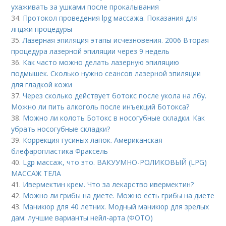
ухаживать за ушками после прокалывания
34.
Протокол проведения lpg массажа. Показания для
лпджи процедуры
35.
Лазерная эпиляция этапы исчезновения. 2006 Вторая
процедура лазерной эпиляции через 9 недель
36.
Как часто можно делать лазерную эпиляцию
подмышек. Сколько нужно сеансов лазерной эпиляции
для гладкой кожи
37.
Через сколько действует ботокс после укола на лбу.
Можно ли пить алкоголь после инъекций Ботокса?
38.
Можно ли колоть Ботокс в носогубные складки. Как
убрать носогубные складки?
39.
Коррекция гусиных лапок. Американская
блефаропластика Фраксель
40.
Lgp массаж, что это. ВАКУУМНО-РОЛИКОВЫЙ (LPG)
МАССАЖ ТЕЛА
41.
Ивермектин крем. Что за лекарство ивермектин?
42.
Можно ли грибы на диете. Можно есть грибы на диете
43.
Маникюр для 40 летних. Модный маникюр для зрелых
дам: лучшие варианты нейл-арта (ФОТО)