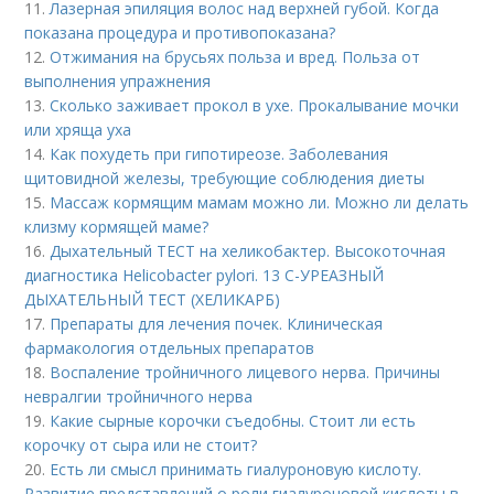
11.
Лазерная эпиляция волос над верхней губой. Когда
показана процедура и противопоказана?
12.
Отжимания на брусьях польза и вред. Польза от
выполнения упражнения
13.
Сколько заживает прокол в ухе. Прокалывание мочки
или хряща уха
14.
Как похудеть при гипотиреозе. Заболевания
щитовидной железы, требующие соблюдения диеты
15.
Массаж кормящим мамам можно ли. Можно ли делать
клизму кормящей маме?
16.
Дыхательный ТЕСТ на хеликобактер. Высокоточная
диагностика Helicobacter pylori. 13 C-УРЕАЗНЫЙ
ДЫХАТЕЛЬНЫЙ ТЕСТ (ХЕЛИКАРБ)
17.
Препараты для лечения почек. Клиническая
фармакология отдельных препаратов
18.
Воспаление тройничного лицевого нерва. Причины
невралгии тройничного нерва
19.
Какие сырные корочки съедобны. Стоит ли есть
корочку от сыра или не стоит?
20.
Есть ли смысл принимать гиалуроновую кислоту.
Развитие представлений о роли гиалуроновой кислоты в