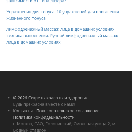
зависимости от типа лазера?
Упражнения для тонуса. 10 упражнений для повышения
жизненного тонуса
Лимфодренажный массаж лица в домашних условиях
техника выполнения. Ручной лимфодренажный массаж
лица в домашних условиях
© 2026 Секреты красоты и здоровья
Будь прекрасна вместе с нами!
Контакты
Пользовательское соглашение
Политика конфидециальности
г. Москва, САО, Головинский, Смольная улица 2, м.
Водный стадион