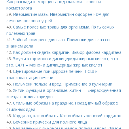
Как разгладить морщины под глазами – советы
косметолога
39.
Ивермектин мазь. Ивермектин одобрен FDA для
лечения розовых угрей
40.
Самые полезные травы для организма. Пять самых
полезных трав
41.
Чайный компресс для глаз. Примочки для глаз со
знанием дела
42.
Как должен сидеть кардиган. Выбор фасона кардигана
43.
Эмульгатор моно и диглицериды жирных кислот, что
это. Е471 – Моно- и диглицериды жирных кислот
44.
Шунтирование при циррозе печени. ПСШ и
трансплантация печени
45.
Пельмени польза и вред. Применение в кулинарии
46.
Хитин функции в организме. Хитин — «нераскрученная
звезда» полисахаридов
47.
Стильные образы на праздник. Праздничный образ: 5
стильных идей
48.
Кардиган, как выбрать. Как выбрать женский кардиган
49.
Вечерние прически для полного лица
50.
Чай зеленый с лимоном и медом польза и вред. Лимон