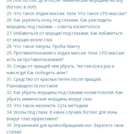
24.
Лоб ботокс до и после. Мимические морщины на лбу
(ботокс в лоб)
25.
Что такое лпджи массаж тела. Что такое LPG-массаж?
26.
Как укрепить кожу под глазами. Как разгладить
морщины под глазами – советы косметолога
27.
Избавиться от морщин под глазами. Как избавиться
от морщин возле глаз
28.
Что такое папулы. Проба Манту
29.
Противопоказания к лпджи массаж тела. LPG-массаж:
есть ли противопоказания?
30.
Следы от прыщей чем убрать. Чистая кожа раз и
навсегда! Как победить акне?
31.
Средство от красных пятен после прыщей.
Разновидности постакне
32.
Как убрать морщины под глазами косметология. Как
убрать мимические морщины вокруг глаз
33.
Что такое мезонити. Суть методики
34.
Уколы под глаза. В каких случаях ботокс для зоны
вокруг глаз эффективен?
35.
Упражнения для кровообращения ног. Берегите свои
ступни!