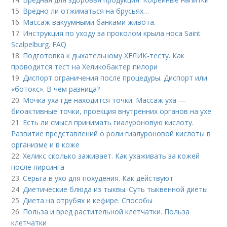
15.
Вредно ли отжиматься на брусьях…
16.
Массаж вакуумными банками живота.
17.
Инструкция по уходу за проколом крыла носа Saint
Scalpelburg. FAQ
18.
Подготовка к дыхательному ХЕЛИК-тесту. Как
проводится тест на Хеликобактер пилори
19.
Диспорт ограничения после процедуры. Диспорт или
«ботокс». В чем разница?
20.
Мочка уха где находится точки. Массаж уха —
биоактивные точки, проекция внутренних органов на ухе
21.
Есть ли смысл принимать гиалуроновую кислоту.
Развитие представлений о роли гиалуроновой кислоты в
организме и в коже
22.
Хеликс сколько заживает. Как ухаживать за кожей
после пирсинга
23.
Серьга в ухо для похудения. Как действуют
24.
Диетические блюда из тыквы. Суть тыквенной диеты
25.
Диета на отрубях и кефире. Способы
26.
Польза и вред растительной клетчатки. Польза
клетчатки