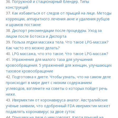
36.
Погружной и стационарный блендер. Типы
конструкций
37.
Как избавиться от следов от прыщей на лице. Методы
коррекции, аппаратного лечения акне и удаления рубцов
и шрамов постакне
38.
Диспорт рекомендации после процедуры. Уход за
лицом после Ботокса и Диспорта
39.
Польза лпджи массажа тела. Что такое LPG-массаж?
Как часто его можно делать?
40.
LPG массажа, что это такое. Что такое LPG-массаж?
41.
Упражнения для малого таза для улучшения
кровообращения. 5 упражнений для женщин, улучшающих
тазовое кровообращение
42.
Подготовка к диете. Чтобы узнать, что на самом деле
происходит в мире диет с низким содержанием
углеводов, взгляните на советы о которых пойдет речь
ниже.
43.
Ивермектин от коронавируса аналог. Австралийские
учёные заявили, что одобренный FDA ивермектин может
подавлять коронавирус за двое суток
44.
Прыщики на лице о чем говорят. Карта прыщей на