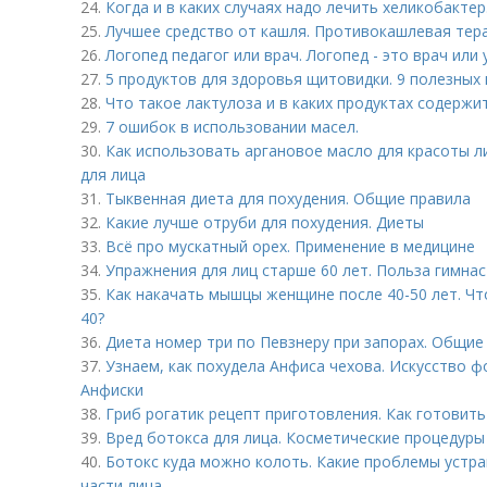
24.
Когда и в каких случаях надо лечить хеликобактер
25.
Лучшее средство от кашля. Противокашлевая тер
26.
Логопед педагог или врач. Логопед - это врач или 
27.
5 продуктов для здоровья щитовидки. 9 полезных
28.
Что такое лактулоза и в каких продуктах содержи
29.
7 ошибок в использовании масел.
30.
Как использовать аргановое масло для красоты л
для лица
31.
Тыквенная диета для похудения. Общие правила
32.
Какие лучше отруби для похудения. Диеты
33.
Всё про мускатный орех. Применение в медицине
34.
Упражнения для лиц старше 60 лет. Польза гимна
35.
Как накачать мышцы женщине после 40-50 лет. Чт
40?
36.
Диета номер три по Певзнеру при запорах. Общие
37.
Узнаем, как похудела Анфиса чехова. Искусство ф
Анфиски
38.
Гриб рогатик рецепт приготовления. Как готовить
39.
Вред ботокса для лица. Косметические процедуры
40.
Ботокс куда можно колоть. Какие проблемы устра
части лица