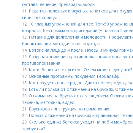
сустава: лечение, препараты, уколы
11.
Рецепты полезных и вкусных напитков для похуден
свойства корицы
12.
10 главных упражнений для тех. Топ-50 упражнен
возраста: без прыжков и приседаний (+ план на 5 дней
13.
Питание для долголетия и молодости. Профилакти
биоактивация: методические подходы
14.
Ботокс на лице до и после. Плюсы и минусы приме
15.
Лазерная эпиляция противопоказания и последстви
противопоказания
16.
Как избавиться от усиков. О чем молчат девушки?
17.
Основные программы похудения Гербалайф
18.
Как похудеть после родов. Диета после родов дл
19.
Есть ли польза от отжиманий на брусьях. Отжима
20.
Отжимания на брусьях с отягощением. Отжимания 
техника, методика, видео
21.
Бруснивер - инструкция по применению
22.
Польза отжимания на брусьях и правильная техни
23.
Сколько единиц ботокса уходит на лоб и межбровк
требуется?