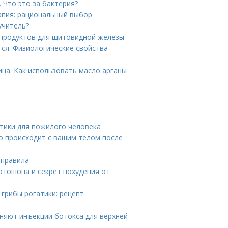
. Что это за бактерия?
апия: рациональный выбор
учитель?
 продуктов для щитовидной железы
тся. Физиологические свойства
ица. Как использовать масло арганы
стики для пожилого человека
о происходит с вашим телом после
 правила
отошопа и секрет похудения от
 грибы рогатики: рецепт
няют инъекции ботокса для верхней