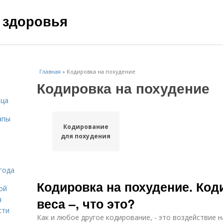
 здоровья
Главная
»
Кодировка на похудение
Кодировка на похудение
ица
апы
Кодирование
для похудения
года
Кодировка на похудение. Код
ой
я
веса –, что это?
сти
Как и любое другое кодирование, - это воздействие н