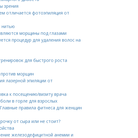
ны зрения
Чем отличается фотоэпиляция от
г нитью
оявляются морщины под глазами
уется процедур для удаления волос на
тренировок для быстрого роста
а против морщин
ия лазерной эпиляции от
овка к посещению/визиту врача
 боли в горле для взрослых
 Главные правила фитнеса для женщин
рочку от сыра или не стоит?
войства
ечение железодефицитной анемии и