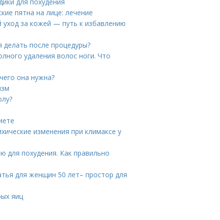
дики для похудения
кие пятна на лице: лечение
 уход за кожей — путь к избавлению
я делать после процедуры?
олного удаления волос ноги. Что
чего она нужна?
изм
олу?
иете
ихические изменения при климаксе у
ю для похудения. Как правильно
атья для женщин 50 лет– простор для
рых яиц