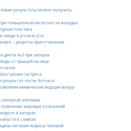
 Какие результаты можно получить,
при повышенной кислотности желудка
турная пластика
я заеды в уголках рта
уховке – рецепты приготовления
и диеты №3 при запорах
следы от прыщей на лице
етчатки
 обострения гастрита
н результат после ботокса
 появления мимических морщин вокруг
 лазерной эпиляции
ы появления жировых отложений
еморрое и запорах
капуста в сливках
инципы питания Анфисы Чеховой