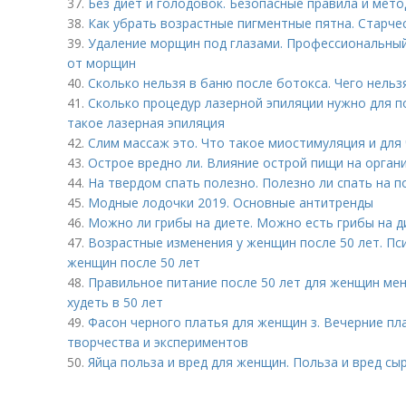
37.
Без диет и голодовок. Безопасные правила и мето
38.
Как убрать возрастные пигментные пятна. Старчес
39.
Удаление морщин под глазами. Профессиональный
от морщин
40.
Сколько нельзя в баню после ботокса. Чего нельз
41.
Сколько процедур лазерной эпиляции нужно для п
такое лазерная эпиляция
42.
Слим массаж это. Что такое миостимуляция и для 
43.
Острое вредно ли. Влияние острой пищи на орган
44.
На твердом спать полезно. Полезно ли спать на п
45.
Модные лодочки 2019. Основные антитренды
46.
Можно ли грибы на диете. Можно есть грибы на д
47.
Возрастные изменения у женщин после 50 лет. Пс
женщин после 50 лет
48.
Правильное питание после 50 лет для женщин мен
худеть в 50 лет
49.
Фасон черного платья для женщин з. Вечерние пл
творчества и экспериментов
50.
Яйца польза и вред для женщин. Польза и вред сы