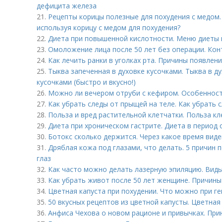
дефицита железа
21.
Рецепты корицы полезные для похудения с медом.
используя корицу с медом для похудения?
22.
Диета при повышенной кислотности. Меню диеты 
23.
Омоложение лица после 50 лет без операции. Кон
24.
Как лечить ранки в уголках рта. Причины появлени
25.
Тыква запеченная в духовке кусочками. Тыква в д
кусочками (быстро и вкусно!)
26.
Можно ли вечером отруби с кефиром. Особенност
27.
Как убрать следы от прыщей на теле. Как убрать 
28.
Польза и вред растительной клетчатки. Польза кл
29.
Диета при хроническом гастрите. Диета в период
30.
Ботокс сколько держится. Через какое время виде
31.
Дряблая кожа под глазами, что делать. 5 причин
глаз
32.
Как часто можно делать лазерную эпиляцию. Виды
33.
Как убрать живот после 50 лет женщине. Причин
34.
Цветная капуста при похудении. Что можно при г
35.
50 вкусных рецептов из цветной капусты. Цветная 
36.
Анфиса Чехова о новом рационе и привычках. Пр