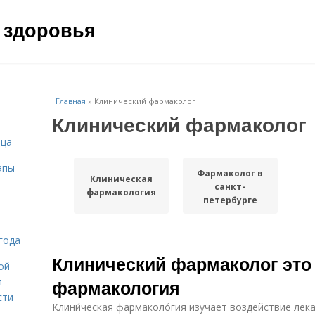
 здоровья
Главная
»
Клинический фармаколог
Клинический фармаколог
ица
апы
Фармаколог в
Клиническая
санкт-
фармакология
петербурге
года
Клинический фармаколог это 
ой
я
фармакология
сти
Клини́ческая фармаколо́гия изучает воздействие лек