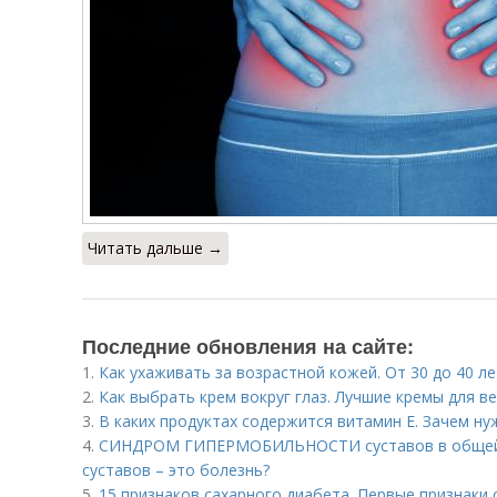
Читать дальше →
Последние обновления на сайте:
1.
Как ухаживать за возрастной кожей. От 30 до 40 ле
2.
Как выбрать крем вокруг глаз. Лучшие кремы для ве
3.
В каких продуктах содержится витамин Е. Зачем ну
4.
СИНДРОМ ГИПЕРМОБИЛЬНОСТИ суставов в общей 
суставов – это болезнь?
5.
15 признаков сахарного диабета. Первые признаки 