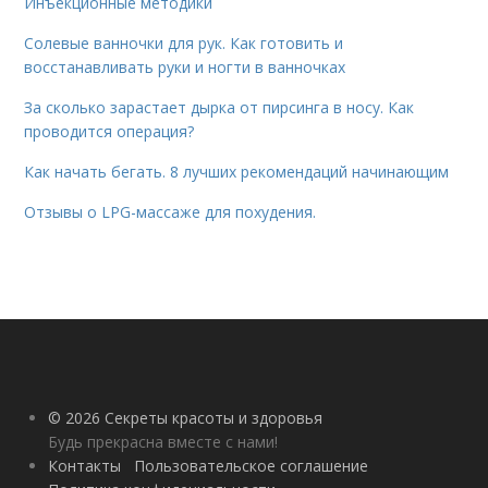
Инъекционные методики
Солевые ванночки для рук. Как готовить и
восстанавливать руки и ногти в ванночках
За сколько зарастает дырка от пирсинга в носу. Как
проводится операция?
Как начать бегать. 8 лучших рекомендаций начинающим
Отзывы о LPG-массаже для похудения.
© 2026 Секреты красоты и здоровья
Будь прекрасна вместе с нами!
Контакты
Пользовательское соглашение