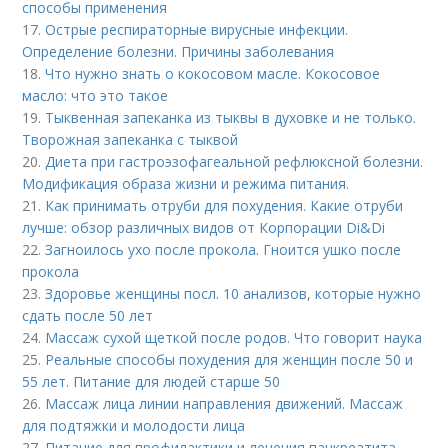
способы применения
17.
Острые респираторные вирусные инфекции.
Определение болезни. Причины заболевания
18.
Что нужно знать о кокосовом масле. Кокосовое
масло: что это такое
19.
Тыквенная запеканка из тыквы в духовке и не только.
Творожная запеканка с тыквой
20.
Диета при гастроэзофагеальной рефлюксной болезни.
Модификация образа жизни и режима питания.
21.
Как принимать отруби для похудения. Какие отруби
лучше: обзор различных видов от Корпорации Di&Di
22.
Загноилось ухо после прокола. Гноится ушко после
прокола
23.
Здоровье женщины посл. 10 анализов, которые нужно
сдать после 50 лет
24.
Массаж сухой щеткой после родов. Что говорит наука
25.
Реальные способы похудения для женщин после 50 и
55 лет. Питание для людей старше 50
26.
Массаж лица линии направления движений. Массаж
для подтяжки и молодости лица
27.
Питание для профилактики и лечения панкреатита.