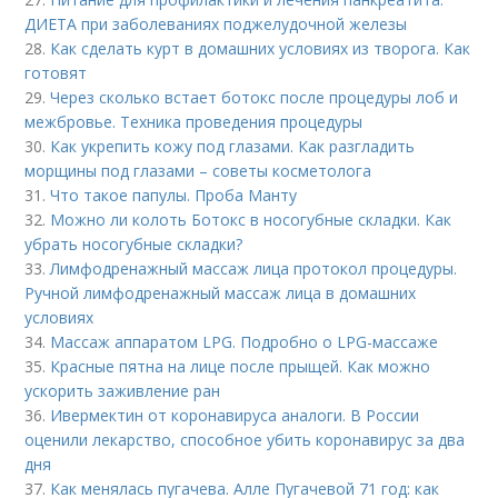
ДИЕТА при заболеваниях поджелудочной железы
28.
Как сделать курт в домашних условиях из творога. Как
готовят
29.
Через сколько встает ботокс после процедуры лоб и
межбровье. Техника проведения процедуры
30.
Как укрепить кожу под глазами. Как разгладить
морщины под глазами – советы косметолога
31.
Что такое папулы. Проба Манту
32.
Можно ли колоть Ботокс в носогубные складки. Как
убрать носогубные складки?
33.
Лимфодренажный массаж лица протокол процедуры.
Ручной лимфодренажный массаж лица в домашних
условиях
34.
Массаж аппаратом LPG. Подробно о LPG-массаже
35.
Красные пятна на лице после прыщей. Как можно
ускорить заживление ран
36.
Ивермектин от коронавируса аналоги. В России
оценили лекарство, способное убить коронавирус за два
дня
37.
Как менялась пугачева. Алле Пугачевой 71 год: как