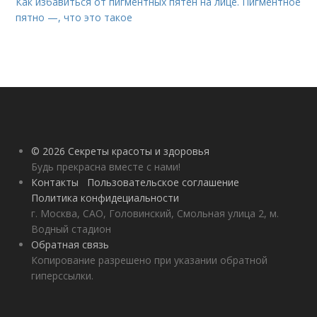
Как избавиться от пигментных пятен на лице. Пигментное
пятно —, что это такое
© 2026 Секреты красоты и здоровья
Будь прекрасна вместе с нами!
Контакты
Пользовательское соглашение
Политика конфидециальности
г. Москва, САО, Головинский, Смольная улица 2, м.
Водный стадион
Обратная связь
Копирование разрешено при указании обратной
гиперссылки.