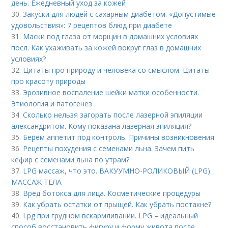
день. Ежедневный уход за кожей
30.
Закуски для людей с сахарным диабетом. «Допустимые
удовольствия»: 7 рецептов блюд при диабете
31.
Маски под глаза от морщин в домашних условиях
посл. Как ухаживать за кожей вокруг глаз в домашних
условиях?
32.
Цитаты про природу и человека со смыслом. Цитаты
про красоту природы
33.
Эрозивное воспаление шейки матки особенности.
Этиология и патогенез
34.
Сколько нельзя загорать после лазерной эпиляции
александритом. Кому показана лазерная эпиляция?
35.
Берём аппетит под контроль. Причины возникновения
36.
Рецепты похудения с семенами льна. Зачем пить
кефир с семенами льна по утрам?
37.
LPG массаж, что это. ВАКУУМНО-РОЛИКОВЫЙ (LPG)
МАССАЖ ТЕЛА
38.
Вред ботокса для лица. Косметические процедуры
39.
Как убрать остатки от прыщей. Как убрать постакне?
40.
Lpg при грудном вскармливании. LPG – идеальный
способ восстановить фигуру и форму живота после