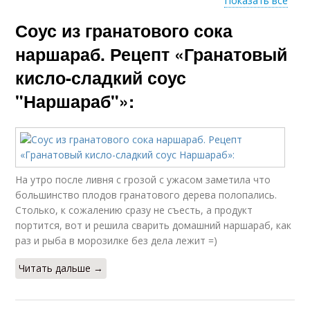
Показать все
Соус из гранатового сока
Соус из свинины
Ребер с соусом
наршараб. Рецепт «Гранатовый
кисло-сладкий соус
"Наршараб"»:
Курица в гранатовом
Соус к курице
соусе
На утро после ливня с грозой с ужасом заметила что
большинство плодов гранатового дерева полопались.
Столько, к сожалению сразу не съесть, а продукт
портится, вот и решила сварить домашний наршараб, как
раз и рыба в морозилке без дела лежит =)
Читать дальше →