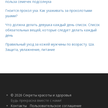
польза семечек подсолнуха
Гноится прокол уха. Как ухаживать за проколотыми
ушами?
Что должна делать девушка каждый день список. Список
обязательных вещей, которые следует делать каждый
день
Правильный уход за кожей мужчины по возрасту. Ша.
Защита, увлажнение, питание
© 2026 Секреты красоты и здоровья
Будь прекрасна вместе с нами!
Контакты
Пользовательское соглашение