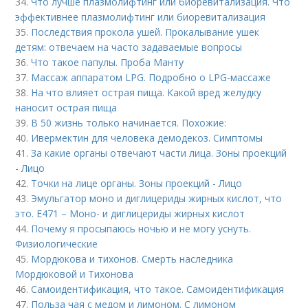
34.
Что лучше плазмолифтинг или биоревитализация. Что
эффективнее плазмолифтинг или биоревитализация
35.
Последствия прокола ушей. Прокалывание ушек
детям: отвечаем на часто задаваемые вопросы
36.
Что такое папулы. Проба Манту
37.
Массаж аппаратом LPG. Подробно о LPG-массаже
38.
На что влияет острая пища. Какой вред желудку
наносит острая пища
39.
В 50 жизнь только начинается. Похожие:
40.
Ивермектин для человека демодекоз. Симптомы
41.
За какие органы отвечают части лица. Зоны проекций
- Лицо
42.
Точки на лице органы. Зоны проекций - Лицо
43.
Эмульгатор моно и диглицериды жирных кислот, что
это. Е471 – Моно- и диглицериды жирных кислот
44.
Почему я просыпаюсь ночью и не могу уснуть.
Физиологические
45.
Мордюкова и тихонов. Смерть наследника
Мордюковой и Тихонова
46.
Самоидентификация, что такое. Самоидентификация
47.
Польза чая с медом и лимоном. С лимоном