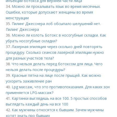
инъекции ботокса для верхней части лица
34.
Можно ли прокалывать язык во время месячных.
Ошибки, которые допускают женщины во время
менструации
35.
Пилинг Джесснера лоб обсыпало шелушений нет.
Пилинг Джесснера
36.
Можно ли колоть Ботокс в носогубные складки. Как
убрать носогубные складки?
37.
Лазерная эпиляция через сколько дней повторять
процедуру. Сколько сеансов лазерной эпиляции нужно
для разных участков тела?
38.
Что нельзя делать перед ботоксом для лица. Чего
нельзя делать после процедуры?
39.
Красные пятна на лице после прыщей. Как можно
ускорить заживление ран
40.
Lpg массаж, что это противопоказания. Для каких зон
применяется LPG-массаж?
41.
Картинки выглядишь на все 100. 5 простых способов
выглядеть каждый день на все 100
42.
Как мужчины относятся к бывшим. Зачем мужчины
хотят знать про бывших