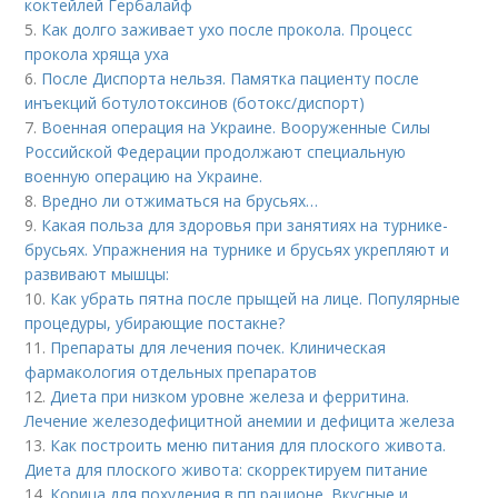
коктейлей Гербалайф
5.
Как долго заживает ухо после прокола. Процесс
прокола хряща уха
6.
После Диспорта нельзя. Памятка пациенту после
инъекций ботулотоксинов (ботокс/диспорт)
7.
Военная операция на Украине. Вооруженные Силы
Российской Федерации продолжают специальную
военную операцию на Украине.
8.
Вредно ли отжиматься на брусьях…
9.
Какая польза для здоровья при занятиях на турнике-
брусьях. Упражнения на турнике и брусьях укрепляют и
развивают мышцы:
10.
Как убрать пятна после прыщей на лице. Популярные
процедуры, убирающие постакне?
11.
Препараты для лечения почек. Клиническая
фармакология отдельных препаратов
12.
Диета при низком уровне железа и ферритина.
Лечение железодефицитной анемии и дефицита железа
13.
Как построить меню питания для плоского живота.
Диета для плоского живота: скорректируем питание
14.
Корица для похудения в пп рационе. Вкусные и