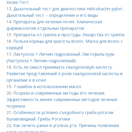
Хелик-Тест
13.
Дыхательный тест для диагностики Helicobacter pylori.
Дыхательный тест – определение и его виды
14.
Препараты для лечения почек. Клиническая
фармакология отдельных препаратов
15.
Препараты от гриппа и простуды. Лекарства от гриппа
16.
Польза корицы для красоты волос. Маска для волос с
корицей
17.
Лактулоза + Лигнин гидролизный. Лактофильтрум
(Лактулоза + Лигнин гидролизный)
18.
Есть ли смысл принимать гиалуроновую кислоту.
Развитие представлений о роли гиалуроновой кислоты в
организме и в коже
19.
7 ошибок в использовании масел.
20.
Псориаз и современные методы его лечения.
Эффективность менее современных методов лечения
псориаза
21.
Особенности условно-съедобного гриба рогатик
булавовидный. Грибы Рогатики
22.
Как лечить ранки в уголках рта. Причины появления
заеды в уголках рта