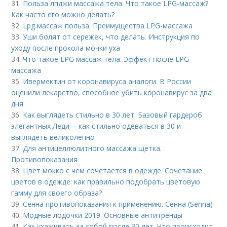
31.
Польза лпджи массажа тела. Что такое LPG-массаж?
Как часто его можно делать?
32.
Lpg массаж польза. Преимущества LPG-массажа
33.
Уши болят от сережек, что делать. Инструкция по
уходу после прокола мочки уха
34.
Что такое LPG массаж тела. Эффект после LPG
массажа
35.
Ивермектин от коронавируса аналоги. В России
оценили лекарство, способное убить коронавирус за два
дня
36.
Как выглядеть стильно в 30 лет. Базовый гардероб
элегантных Леди -- как стильно одеваться в 30 и
выглядеть великолепно
37.
Для антицеллюлитного массажа щетка.
Противопоказания
38.
Цвет мокко с чем сочетается в одежде. Сочетание
цветов в одежде: как правильно подобрать цветовую
гамму для своего образа?
39.
Сенна противопоказания к применению. Сенна (Senna)
40.
Модные лодочки 2019. Основные антитренды
41.
Как ухаживать за собой после 30 лет. Что происходит