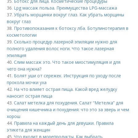
35.
Ботокс для лица. Косметические процедуры
36.
Lpg массаж польза. Преимущества LPG-массажа
37.
Убрать морщинки вокруг глаз. Как убрать морщины
вокруг глаз
38.
Противопоказания к ботоксу лба. Ботулинотерапия в
косметологии
39.
Сколько процедур лазерной эпиляции нужно для
полного удаления волос ноги. Что такое лазерная
эпиляция
40.
Слим массаж это. Что такое миостимуляция и для
чего она нужна?
41.
Болят уши от сережек. Инструкция по уходу после
прокола мочки уха
42.
На что влияет острая пища. Какой вред желудку
наносит острая пища
43.
Салат метелка для похудения. Салат “Метелка” для
очищения кишечника и похудения: что это за зверь и чем
хорош
44.
Правила на каждый день для девушки. Правила
этикета для женщин
45.
Что входит в морепродукты. Как выбрать