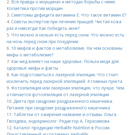
2.
Вся правда о морщинах и методах борьбы с ними.
Косметика против морщин
3.
Симптомы дефицита витамина E. Что такое витамин Е?
4.
Советы экспертов при лечении прыщей. Чистая кожа
раз и навсегда! Как победить акне?
5.
Что можно и нельзя есть перед сном. Что можно есть
на ночь перед сном при похудении
6.
10 мифов и фактов о метаболизме. На чем основаны
мифы о метаболизме?
7.
Как мед влияет на наше здоровье. Польза меда для
здоровья: мифы и факты
8.
Как подготовиться к лазерной эпиляции. Что стоит
исключить перед лазерной эпиляцией: 4 главных пункта
9.
Фотоэпиляция или лазерная эпиляция, что лучше. Чем
отличается фотоэпиляция от лазерной эпиляции
10.
Диета при синдроме раздраженного кишечника.
Питание при синдроме раздраженного кишечника
11.
Таблетки от ожирения название и отзывы. Ольга
Гвоздева, эндокринолог. Редактор А. Герасимова
12.
Каталог продукции Herbalife Nutrition в России.
Представленный ассортимент Herbalife