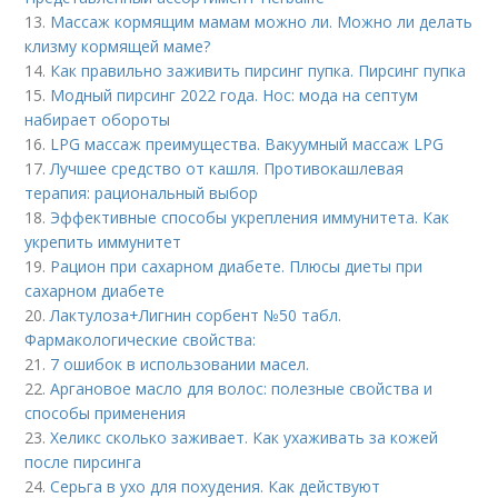
13.
Массаж кормящим мамам можно ли. Можно ли делать
клизму кормящей маме?
14.
Как правильно заживить пирсинг пупка. Пирсинг пупка
15.
Модный пирсинг 2022 года. Нос: мода на септум
набирает обороты
16.
LPG массаж преимущества. Вакуумный массаж LPG
17.
Лучшее средство от кашля. Противокашлевая
терапия: рациональный выбор
18.
Эффективные способы укрепления иммунитета. Как
укрепить иммунитет
19.
Рацион при сахарном диабете. Плюсы диеты при
сахарном диабете
20.
Лактулоза+Лигнин сорбент №50 табл.
Фармакологические свойства:
21.
7 ошибок в использовании масел.
22.
Аргановое масло для волос: полезные свойства и
способы применения
23.
Хеликс сколько заживает. Как ухаживать за кожей
после пирсинга
24.
Серьга в ухо для похудения. Как действуют