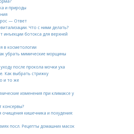
норма?
ка и природы
ения
прос — Ответ
витализации. Что с ними делать?
ют инъекции ботокса для верхней
я в косметологии
Как убрать мимические морщины
 уходу после прокола мочки уха
е. Как выбрать стрижку
о и то же
ихические изменения при климаксе у
т консервы?
я очищения кишечника и похудения:
иях посл. Рецепты домашних масок