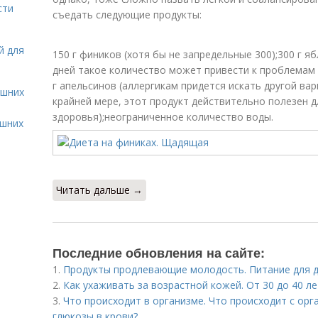
сти
съедать следующие продукты:
й для
150 г фиников (хотя бы не запредельные 300);300 г я
дней такое количество может привести к проблемам 
г апельсинов (аллергикам придется искать другой вар
ашних
крайней мере, этот продукт действительно полезен д
здоровья);неограниченное количество воды.
ашних
Читать дальше →
Последние обновления на сайте:
1.
Продукты продлевающие молодость. Питание для 
2.
Как ухаживать за возрастной кожей. От 30 до 40 ле
3.
Что происходит в организме. Что происходит с о
глюкозы в крови?