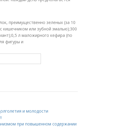
блок, преимущественно зеленых (за 10
с кишечником или зубной эмалью);300
иант);0,5 л маложирного кефира (по
ля фигуры и
долголетия и молодости
т
рганизмом при повышенном содержании