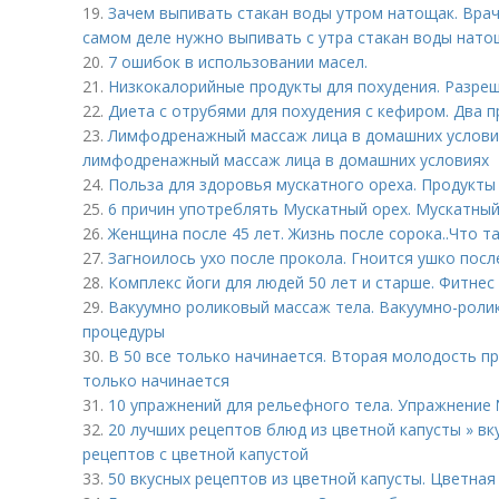
19.
Зачем выпивать стакан воды утром натощак. Врач
самом деле нужно выпивать с утра стакан воды нато
20.
7 ошибок в использовании масел.
21.
Низкокалорийные продукты для похудения. Разре
22.
Диета с отрубями для похудения с кефиром. Два 
23.
Лимфодренажный массаж лица в домашних условия
лимфодренажный массаж лица в домашних условиях
24.
Польза для здоровья мускатного ореха. Продукты
25.
6 причин употреблять Мускатный орех. Мускатный 
26.
Женщина после 45 лет. Жизнь после сорока..Что т
27.
Загноилось ухо после прокола. Гноится ушко посл
28.
Комплекс йоги для людей 50 лет и старше. Фитнес
29.
Вакуумно роликовый массаж тела. Вакуумно-роли
процедуры
30.
В 50 все только начинается. Вторая молодость пр
только начинается
31.
10 упражнений для рельефного тела. Упражнение 
32.
20 лучших рецептов блюд из цветной капусты » вку
рецептов с цветной капустой
33.
50 вкусных рецептов из цветной капусты. Цветная 