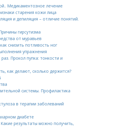
ой.. Медикаментозное лечение
ризнаки старения кожи лица
ляция и депиляция – отличие понятий.
 Причины гирсутизма
редства от муравьев
 как снизить потливость ног
выполнения упражнения
раз. Прокол пупка: тонкости и
ть, как делают, сколько держится?
G
ства
лительной системы. Профилактика
ктулоза в терапии заболеваний
ахарном диабете
 Какие результаты можно получить,