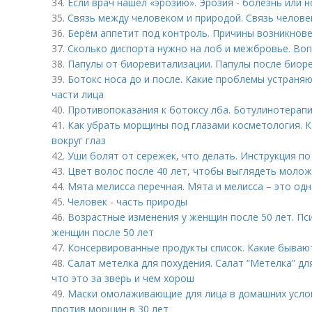
34.
Если врач нашел «эрозию». Эрозия - болезнь или 
35.
Связь между человеком и природой. Связь челове
36.
Берём аппетит под контроль. Причины возникнов
37.
Сколько диспорта нужно на лоб и межбровье. Во
38.
Папулы от биоревитализации. Папулы после биоре
39.
Ботокс носа до и после. Какие проблемы устраня
части лица
40.
Противопоказания к ботоксу лба. Ботулинотерапи
41.
Как убрать морщины под глазами косметология. 
вокруг глаз
42.
Уши болят от сережек, что делать. Инструкция по
43.
Цвет волос после 40 лет, чтобы выглядеть молож
44.
Мята мелисса перечная. Мята и мелисса – это одн
45.
Человек - часть природы
46.
Возрастные изменения у женщин после 50 лет. Пс
женщин после 50 лет
47.
Консервированные продукты список. Какие бываю
48.
Салат метелка для похудения. Салат “Метелка” дл
что это за зверь и чем хорош
49.
Маски омолаживающие для лица в домашних услов
против морщин в 30 лет