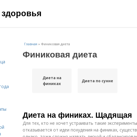
 здоровья
Главная
»
Финиковая диета
Финиковая диета
ица
Диета на
Диета по сунне
финиках
года
апы
Диета на финиках. Щадящая
Для тех, кто не хочет устраивать такие эксперименты
ой
отказывается от идеи похудения на финиках, сущест
я
однако, тоже сложно назвать легкой и сбалансирова