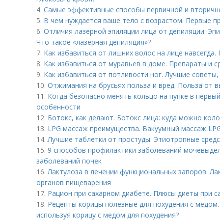
4.
Самые эффективные способы первичной и вторичн
5.
В чем нуждается ваше тело с возрастом. Первые п
6.
Отличия лазерной эпиляции лица от депиляции. Эпи
Что такое «лазерная депиляция»?
7.
Как избавиться от лишних волос на лице навсегда.
8.
Как избавиться от муравьев в доме. Препараты и с
9.
Как избавиться от потливости ног. Лучшие советы,
10.
Отжимания на брусьях польза и вред. Польза от 
11.
Когда безопасно менять кольцо на пупке в первый 
особенности
12.
Ботокс, как делают. Ботокс лица: куда можно коло
13.
LPG массаж преимущества. Вакуумный массаж LP
14.
Лучшие таблетки от простуды. Этиотропные сред
15.
9 способов профилактики заболеваний мочевыде
заболеваний почек
16.
Лактулоза в лечении функциональных запоров. Ла
органов пищеварения
17.
Рацион при сахарном диабете. Плюсы диеты при с
18.
Рецепты корицы полезные для похудения с медом.
используя корицу с медом для похудения?