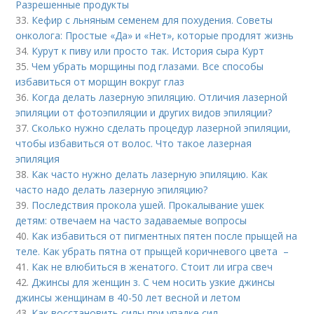
Разрешенные продукты
33.
Кефир с льняным семенем для похудения. Советы
онколога: Простые «Да» и «Нет», которые продлят жизнь
34.
Курут к пиву или просто так. История сыра Курт
35.
Чем убрать морщины под глазами. Все способы
избавиться от морщин вокруг глаз
36.
Когда делать лазерную эпиляцию. Отличия лазерной
эпиляции от фотоэпиляции и других видов эпиляции?
37.
Сколько нужно сделать процедур лазерной эпиляции,
чтобы избавиться от волос. Что такое лазерная
эпиляция
38.
Как часто нужно делать лазерную эпиляцию. Как
часто надо делать лазерную эпиляцию?
39.
Последствия прокола ушей. Прокалывание ушек
детям: отвечаем на часто задаваемые вопросы
40.
Как избавиться от пигментных пятен после прыщей на
теле. Как убрать пятна от прыщей коричневого цвета –
41.
Как не влюбиться в женатого. Стоит ли игра свеч
42.
Джинсы для женщин з. С чем носить узкие джинсы
джинсы женщинам в 40-50 лет весной и летом
43.
Как восстановить силы при упадке сил.