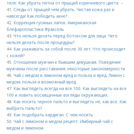
теле. Как убрать пятна от прыщей коричневого цвета –
41.
Следы от прыщей чем убрать. Чистая кожа раз и
навсегда! Как победить акне?
42.
Коррекция гусиных лапок. Американская
блефаропластика Фраксель
43.
Что нельзя делать перед ботоксом для лица. Чего
нельзя делать после процедуры?
44.
Как ухаживать за собой после 30 лет. Что происходит
с кожей?
45.
Отношение мужчин к бывшим девушкам. Поведение
мужчины после расставания: некоторые закономерности
46.
Чай с медом и лимоном вред и польза и вред. Лимон с
медом: польза и возможный вред
47.
Как выглядеть всегда на все 100. Как выглядеть на все
100 и ловить восхищенные взгляды окружающих.
48.
Как носить черное пальто и выглядеть не, как все. Как
выбрать пальто?
49.
Как подобрать кардиган. С чем носить
50.
Чай с лимоном и медом рецепт. Имбирный чай с
медом и лимоном