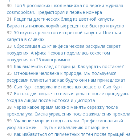
30.
Топ 9 российских школ макияжа по версии журнала
cosmopolitan. Предыстория и первые номера
31.
Рецепты диетических блюд из цветной капусты.
Варианты низкокалорийных рецептов: быстро и вкусно
32.
50 вкусных рецептов из цветной капусты. Цветная
капуста в сливках
33.
Сбросившая 25 кг анфиса Чехова раскрыла секрет
похудения. Анфиса Чехова поделилась секретом
похудения на 25 килограммов
34.
Как вылечить след от прыща. Как убрать постакне?
35.
Отношение человека к природе. Мы пользуемся
ресурсами планеты так как будто они нам принадлежат
36.
Сыр Курт содержание полезных веществ. Сыр Курт
37.
Ботокс для лица, что нельзя делать после процедуры.
Уход за лицом после Ботокса и Диспорта
38.
Через какое время можно менять сережку после
прокола уха. Смена украшения после заживления прокола
39.
Удаление морщин под глазами. Профессиональный
уход за кожей — путь к избавлению от морщин
40.
Как избавиться от пигментных пятен после прыщей на