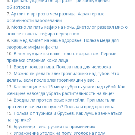
6.
Три заблуждения об артрозе. Три заблуждения
об артрозе
7.
Артрит и артроз в чем разница. Характерные
особенности заболеваний
8.
Можно ли пить кефир на ночь. Диетолог развеял миф о
пользе стакана кефира перед сном
9.
Как мед влияет на наше здоровье. Польза меда для
здоровья: мифы и факты
10.
В чем нуждается ваше тело с возрастом. Первые
признаки старения кожи лица
11.
Вред и польза пива. Польза пива для человека
12.
Можно ли делать электроэпиляцию над губой. Что
делать, если после электроэпиляции у вас …
13.
Как женщине за 15 минут убрать усики над губой. Как
женщине навсегда убрать растительность на лице?
14.
Вредны ли протеиновые коктейли. Принимать ли
протеин и зачем он нужен? Польза и вред протеина
15.
Польза от турника и брусьев. Как лучше заниматься
на турнике?
16.
Бруснивер - инструкция по применению
17.
Упражнение Уголок на полу. Уголок на полу