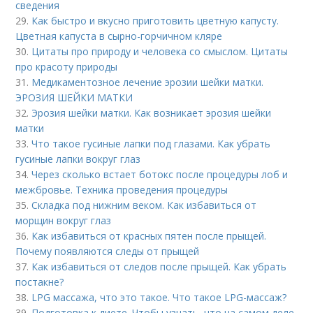
сведения
29.
Как быстро и вкусно приготовить цветную капусту.
Цветная капуста в сырно-горчичном кляре
30.
Цитаты про природу и человека со смыслом. Цитаты
про красоту природы
31.
Медикаментозное лечение эрозии шейки матки.
ЭРОЗИЯ ШЕЙКИ МАТКИ
32.
Эрозия шейки матки. Как возникает эрозия шейки
матки
33.
Что такое гусиные лапки под глазами. Как убрать
гусиные лапки вокруг глаз
34.
Через сколько встает ботокс после процедуры лоб и
межбровье. Техника проведения процедуры
35.
Складка под нижним веком. Как избавиться от
морщин вокруг глаз
36.
Как избавиться от красных пятен после прыщей.
Почему появляются следы от прыщей
37.
Как избавиться от следов после прыщей. Как убрать
постакне?
38.
LPG массажа, что это такое. Что такое LPG-массаж?
39.
Подготовка к диете. Чтобы узнать, что на самом деле