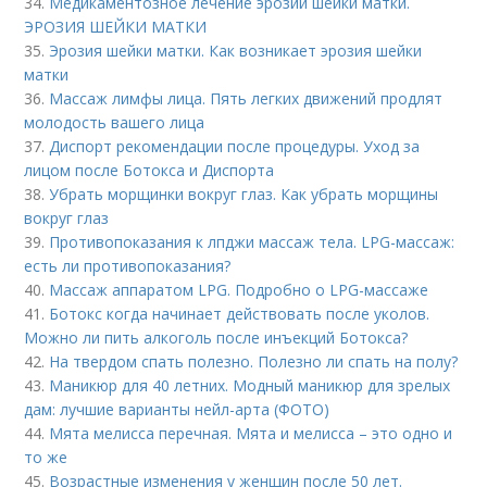
34.
Медикаментозное лечение эрозии шейки матки.
ЭРОЗИЯ ШЕЙКИ МАТКИ
35.
Эрозия шейки матки. Как возникает эрозия шейки
матки
36.
Массаж лимфы лица. Пять легких движений продлят
молодость вашего лица
37.
Диспорт рекомендации после процедуры. Уход за
лицом после Ботокса и Диспорта
38.
Убрать морщинки вокруг глаз. Как убрать морщины
вокруг глаз
39.
Противопоказания к лпджи массаж тела. LPG-массаж:
есть ли противопоказания?
40.
Массаж аппаратом LPG. Подробно о LPG-массаже
41.
Ботокс когда начинает действовать после уколов.
Можно ли пить алкоголь после инъекций Ботокса?
42.
На твердом спать полезно. Полезно ли спать на полу?
43.
Маникюр для 40 летних. Модный маникюр для зрелых
дам: лучшие варианты нейл-арта (ФОТО)
44.
Мята мелисса перечная. Мята и мелисса – это одно и
то же
45.
Возрастные изменения у женщин после 50 лет.