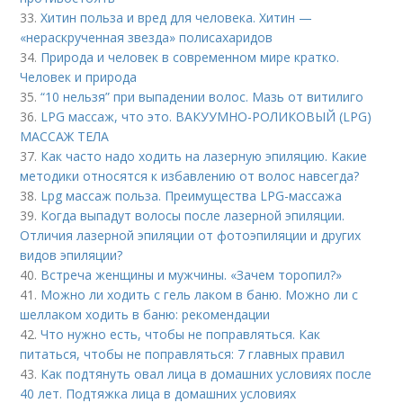
33.
Хитин польза и вред для человека. Хитин —
«нераскрученная звезда» полисахаридов
34.
Природа и человек в современном мире кратко.
Человек и природа
35.
“10 нельзя” при выпадении волос. Мазь от витилиго
36.
LPG массаж, что это. ВАКУУМНО-РОЛИКОВЫЙ (LPG)
МАССАЖ ТЕЛА
37.
Как часто надо ходить на лазерную эпиляцию. Какие
методики относятся к избавлению от волос навсегда?
38.
Lpg массаж польза. Преимущества LPG-массажа
39.
Когда выпадут волосы после лазерной эпиляции.
Отличия лазерной эпиляции от фотоэпиляции и других
видов эпиляции?
40.
Встреча женщины и мужчины. «Зачем торопил?»
41.
Можно ли ходить с гель лаком в баню. Можно ли с
шеллаком ходить в баню: рекомендации
42.
Что нужно есть, чтобы не поправляться. Как
питаться, чтобы не поправляться: 7 главных правил
43.
Как подтянуть овал лица в домашних условиях после
40 лет. Подтяжка лица в домашних условиях