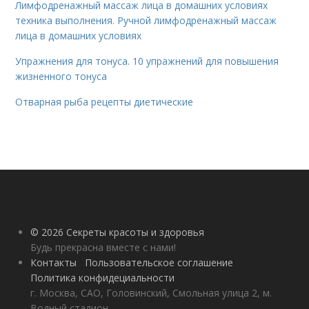
Лимфодренажный массаж лица в домашних условиях
техника выполнения. Ручной лимфодренажный массаж
лица в домашних условиях
Упражнения для тонуса. 10 упражнений для повышения
жизненного тонуса
Отварная рыба рецепты диетические
© 2026 Секреты красоты и здоровья
Будь прекрасна вместе с нами!
Контакты
Пользовательское соглашение
Политика конфидециальности
г. Москва, САО, Головинский, Смольная улица 2, м.
Водный стадион