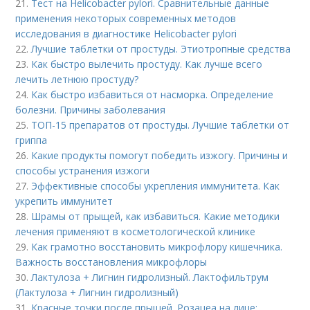
21.
Тест на Helicobacter pylori. Сравнительные данные
применения некоторых современных методов
исследования в диагностике Helicobacter pylori
22.
Лучшие таблетки от простуды. Этиотропные средства
23.
Как быстро вылечить простуду. Как лучше всего
лечить летнюю простуду?
24.
Как быстро избавиться от насморка. Определение
болезни. Причины заболевания
25.
ТОП-15 препаратов от простуды. Лучшие таблетки от
гриппа
26.
Какие продукты помогут победить изжогу. Причины и
способы устранения изжоги
27.
Эффективные способы укрепления иммунитета. Как
укрепить иммунитет
28.
Шрамы от прыщей, как избавиться. Какие методики
лечения применяют в косметологической клинике
29.
Как грамотно восстановить микрофлору кишечника.
Важность восстановления микрофлоры
30.
Лактулоза + Лигнин гидролизный. Лактофильтрум
(Лактулоза + Лигнин гидролизный)
31.
Красные точки после прыщей. Розацеа на лице: