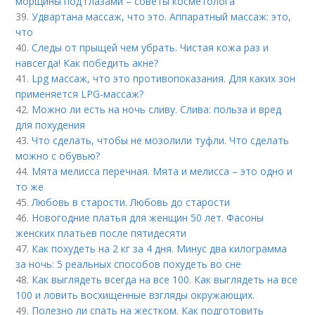
морщины под глазами – советы косметолога
39.
Удвартана массаж, что это. Аппаратный массаж: это,
что
40.
Следы от прыщей чем убрать. Чистая кожа раз и
навсегда! Как победить акне?
41.
Lpg массаж, что это противопоказания. Для каких зон
применяется LPG-массаж?
42.
Можно ли есть на ночь сливу. Слива: польза и вред
для похудения
43.
Что сделать, чтобы не мозолили туфли. Что сделать
можно с обувью?
44.
Мята мелисса перечная. Мята и мелисса – это одно и
то же
45.
Любовь в старости. Любовь до старости
46.
Новогодние платья для женщин 50 лет. Фасоны
женских платьев после пятидесяти
47.
Как похудеть на 2 кг за 4 дня. Минус два килограмма
за ночь: 5 реальных способов похудеть во сне
48.
Как выглядеть всегда на все 100. Как выглядеть на все
100 и ловить восхищенные взгляды окружающих.
49.
Полезно ли спать на жестком. Как подготовить