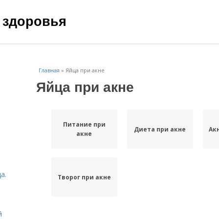
 здоровья
Главная
»
Яйца при акне
Яйца при акне
Питание при
Диета при акне
Ак
акне
а.
Творог при акне
й