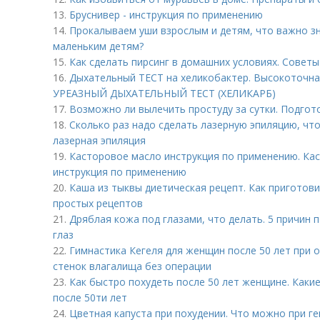
13.
Бруснивер - инструкция по применению
14.
Прокалываем уши взрослым и детям, что важно зн
маленьким детям?
15.
Как сделать пирсинг в домашних условиях. Советы
16.
Дыхательный ТЕСТ на хеликобактер. Высокоточная д
УРЕАЗНЫЙ ДЫХАТЕЛЬНЫЙ ТЕСТ (ХЕЛИКАРБ)
17.
Возможно ли вылечить простуду за сутки. Подгот
18.
Сколько раз надо сделать лазерную эпиляцию, чт
лазерная эпиляция
19.
Касторовое масло инструкция по применению. Кас
инструкция по применению
20.
Каша из тыквы диетическая рецепт. Как приготови
простых рецептов
21.
Дряблая кожа под глазами, что делать. 5 причин
глаз
22.
Гимнастика Кегеля для женщин после 50 лет при 
стенок влагалища без операции
23.
Как быстро похудеть после 50 лет женщине. Каки
после 50ти лет
24.
Цветная капуста при похудении. Что можно при г