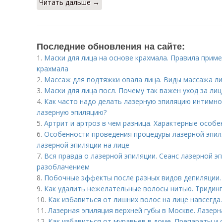
Читать дальше →
Последние обновления на сайте:
1.
Маски для лица на основе крахмала. Правила приме
крахмала
2.
Массаж для подтяжки овала лица. Виды массажа л
3.
Маски для лица посл. Почему так важен уход за ли
4.
Как часто надо делать лазерную эпиляцию интимно
лазерную эпиляцию?
5.
Артрит и артроз в чем разница. Характерные особ
6.
Особенности проведения процедуры лазерной эпиля
лазерной эпиляции на лице
7.
Вся правда о лазерной эпиляции. Сеанс лазерной э
разоблачением
8.
Побочные эффекты после разных видов депиляции
9.
Как удалить нежелательные волосы нитью. Тридин
10.
Как избавиться от лишних волос на лице навсегда
11.
Лазерная эпиляция верхней губы в Москве. Лазерн
12.
Как избавиться от муравьев в доме. Препараты и 