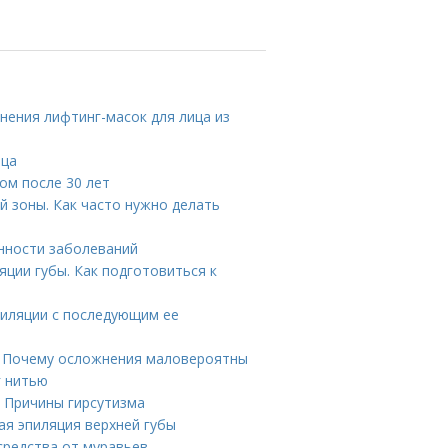
нения лифтинг-масок для лица из
ица
цом после 30 лет
й зоны. Как часто нужно делать
енности заболеваний
ции губы. Как подготовиться к
пиляции с последующим ее
. Почему осложнения маловероятны
г нитью
. Причины гирсутизма
ая эпиляция верхней губы
средства от муравьев