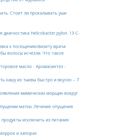
ать. Стоит ли прокалывать уши
иагностика Helicobacter pylori. 13 C-
овка к посещению/визиту врача
обы волосы исчезли. Что такое
торовое масло - Аромасинтез -
ть кашу из тыквы быстро и вкусно – 7
 появления мимических морщин вокруг
опущении матки. Лечение опущения
е продукты исключить из питания
еморрое и запорах