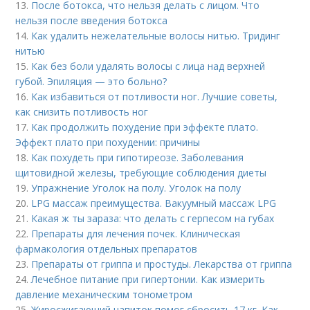
13.
После ботокса, что нельзя делать с лицом. Что
нельзя после введения ботокса
14.
Как удалить нежелательные волосы нитью. Тридинг
нитью
15.
Как без боли удалять волосы с лица над верхней
губой. Эпиляция — это больно?
16.
Как избавиться от потливости ног. Лучшие советы,
как снизить потливость ног
17.
Как продолжить похудение при эффекте плато.
Эффект плато при похудении: причины
18.
Как похудеть при гипотиреозе. Заболевания
щитовидной железы, требующие соблюдения диеты
19.
Упражнение Уголок на полу. Уголок на полу
20.
LPG массаж преимущества. Вакуумный массаж LPG
21.
Какая ж ты зараза: что делать с герпесом на губах
22.
Препараты для лечения почек. Клиническая
фармакология отдельных препаратов
23.
Препараты от гриппа и простуды. Лекарства от гриппа
24.
Лечебное питание при гипертонии. Как измерить
давление механическим тонометром
25.
Жиросжигающий напиток помог сбросить 17 кг. Как