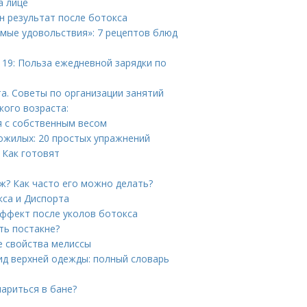
а лице
н результат после ботокса
имые удовольствия»: 7 рецептов блюд
 19: Польза ежедневной зарядки по
а. Советы по организации занятий
кого возраста:
я с собственным весом
ожилых: 20 простых упражнений
 Как готовят
ж? Как часто его можно делать?
кса и Диспорта
эффект после уколов ботокса
ть постакне?
е свойства мелиссы
вид верхней одежды: полный словарь
ариться в бане?