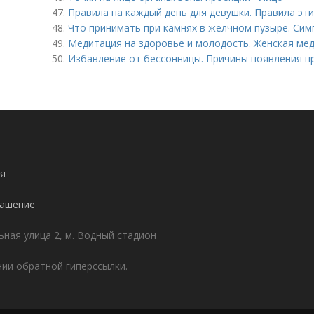
47.
Правила на каждый день для девушки. Правила эт
48.
Что принимать при камнях в желчном пузыре. Си
49.
Медитация на здоровье и молодость. Женская ме
50.
Избавление от бессонницы. Причины появления п
я
лашение
ьная улица 2, м. Водный стадион
ии обратной гиперссылки.