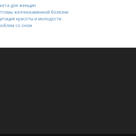
икета для женщин
мптомы желчнокаменной болезни
дитация красоты и молодости
роблем со сном