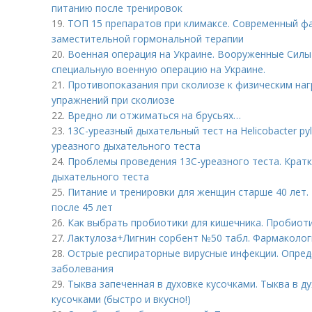
питанию после тренировок
19.
ТОП 15 препаратов при климаксе. Современный ф
заместительной гормональной терапии
20.
Военная операция на Украине. Вооруженные Сил
специальную военную операцию на Украине.
21.
Противопоказания при сколиозе к физическим наг
упражнений при сколиозе
22.
Вредно ли отжиматься на брусьях…
23.
13С-уреазный дыхательный тест на Helicobacter pyl
уреазного дыхательного теста
24.
Проблемы проведения 13С-уреазного теста. Кратк
дыхательного теста
25.
Питание и тренировки для женщин старше 40 лет.
после 45 лет
26.
Как выбрать пробиотики для кишечника. Пробиот
27.
Лактулоза+Лигнин сорбент №50 табл. Фармаколог
28.
Острые респираторные вирусные инфекции. Опред
заболевания
29.
Тыква запеченная в духовке кусочками. Тыква в д
кусочками (быстро и вкусно!)