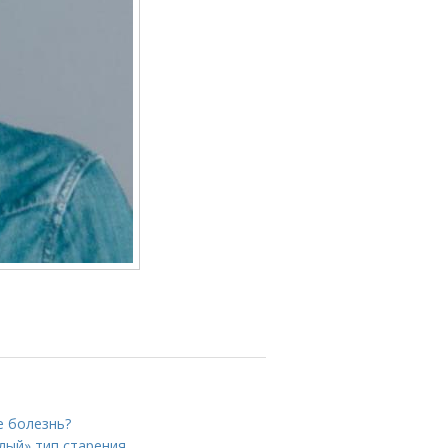
е болезнь?
лый» тип старения