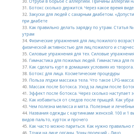
30.
Отруби в борьбе с аллергией. Причины аллергии н
31.
Ботокс сколько держится. Через какое время виде
32.
Закуски для людей с сахарным диабетом. «Допуст
при диабете
33.
Как правильно делать зарядку по утрам. Статья №
утрам
34.
Физические упражнения для лиц пожилого возраст
физической активностью для лиц пожилого и старчес
35.
Силовые упражнения для тех. Силовые упражнени
36.
Гимнастика для пожилых людей. Гимнастика для п
37.
Как сделать курт в домашних условиях из творога.
38.
Ботокс для лица. Косметические процедуры
39.
Польза лпджи массажа тела. Что такое LPG-масса
40.
Массаж после Ботокса. Уход за лицом после Бото
41.
Эффект после ботокса. Через сколько наступает 
42.
Как избавиться от следов после прыщей. Как убра
43.
Чем полезна мелисса и мята. Полезные и лечебны
44.
Названия одежды с картинками женской. 100 и 1 
видов пальто, курток и прочего
45.
Как часто можно париться. Как нужно правильно п
46.
Точки на лице органы. Зоны проекций - Лицо