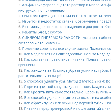
3.
Альфа-Токоферола ацетата раствор в масле. Альфа
инструкция по применению
4.
Симптомы дефицита витамина E. Что такое витами
5.
Избыток и недостаток селена. Современные предст
6.
Витамины для волос от выпадения и для роста. Ка
7.
Рецепты блюд с куртом
8.
СИНДРОМ ГИПЕРМОБИЛЬНОСТИ суставов в общей 
суставов – это болезнь?
9.
Полезные советы на все случаи жизни. Полезные со
10.
Как мед влияет на наше здоровье. Польза меда д
11.
Как составить правильное питание. Польза прави
принципы
12.
Как женщине за 15 минут убрать усики над губой.
растительность на лице?
13.
5 способов удалить усы. Метод 2 Метод 2 из 4: В
14.
Пюре из цветной капусты диетическое. Кладезь в
15.
Как бросить пить самостоятельно. Бросить пить 
16.
Все способы удаления пушковых волос и их особе
17.
Как убрать пушок или усики над верхней губой. П
18.
Питание перед тренировкой и после занятий фит