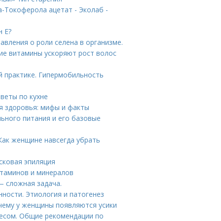
-Токоферола ацетат - Эколаб -
н Е?
авления о роли селена в организме.
кие витамины ускоряют рост волос
практике. Гипермобильность
веты по кухне
ля здоровья: мифы и факты
льного питания и его базовые
 Как женщине навсегда убрать
осковая эпиляция
итаминов и минералов
— сложная задача.
нности. Этиология и патогенез
очему у женщины появляются усики
несом. Общие рекомендации по