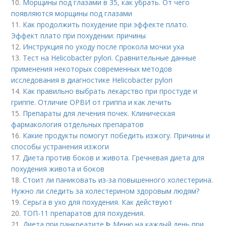
10.
Морщины под глазами в 35, как убрать. От чего
появляются морщины под глазами
11.
Как продолжить похудение при эффекте плато.
Эффект плато при похудении: причины
12.
Инструкция по уходу после прокола мочки уха
13.
Тест на Helicobacter pylori. Сравнительные данные
применения некоторых современных методов
исследования в диагностике Helicobacter pylori
14.
Как правильно выбрать лекарство при простуде и
гриппе. Отличие ОРВИ от гриппа и как лечить
15.
Препараты для лечения почек. Клиническая
фармакология отдельных препаратов
16.
Какие продукты помогут победить изжогу. Причины и
способы устранения изжоги
17.
Диета против боков и живота. Гречневая диета для
похудения живота и боков
18.
Стоит ли паниковать из-за повышенного холестерина.
Нужно ли следить за холестерином здоровым людям?
19.
Серьга в ухо для похудения. Как действуют
20.
ТОП-11 препаратов для похудения.
21.
Диета при панкреатите ᐈ Меню на каждый день при