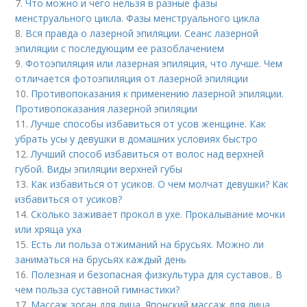
7.
Что можно и чего нельзя в разные фазы
менструального цикла. Фазы менструального цикла
8.
Вся правда о лазерной эпиляции. Сеанс лазерной
эпиляции с последующим ее разоблачением
9.
Фотоэпиляция или лазерная эпиляция, что лучше. Чем
отличается фотоэпиляция от лазерной эпиляции
10.
Противопоказания к применению лазерной эпиляции.
Противопоказания лазерной эпиляции
11.
Лучше способы избавиться от усов женщине. Как
убрать усы у девушки в домашних условиях быстро
12.
Лучший способ избавиться от волос над верхней
губой. Виды эпиляции верхней губы
13.
Как избавиться от усиков. О чем молчат девушки? Как
избавиться от усиков?
14.
Сколько заживает прокол в ухе. Прокалывание мочки
или хряща уха
15.
Есть ли польза отжиманий на брусьях. Можно ли
заниматься на брусьях каждый день
16.
Полезная и безопасная физкультура для суставов.. В
чем польза суставной гимнастики?
17.
Массаж зоган для лица. Японский массаж для лица