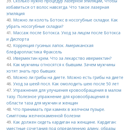
39.
Сколько нужно процедур лазерной эпиляции, чтобы
избавиться от волос навсегда. Что такое лазерная
эпиляция
40.
Можно ли колоть Ботокс в носогубные складки. Как
убрать носогубные складки?
41.
Массаж после Ботокса. Уход за лицом после Ботокса
и Диспорта
42.
Коррекция гусиных лапок. Американская
блефаропластика Фраксель
43.
Ивермектин крем. Что за лекарство ивермектин?
44.
Как мужчины относятся к бывшим. Зачем мужчины
хотят знать про бывших
45.
Можно ли грибы на диете. Можно есть грибы на диете
46.
Уход за шеей посл. Как омолодить шею после 50 лет
47.
Упражнения для улучшения кровообращения в малом
тазу. Полезное упражнение для кровообращения в
области таза для мужчин и женщин
48.
Что принимать при камнях в желчном пузыре.
Симптомы желчнокаменной болезни
49.
Как должен сидеть кардиган на женщине. Кардиган:
уместные сочетания под определенную длину, образы