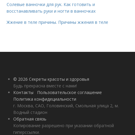
Солевые ванночки для рук. Как готовить и
восстанавливать руки и ногти в ванночках
Жжение в теле причины. Причины жжения в теле
© 2026 Секреты красоты и здоровья
Будь прекрасна вместе с нами!
Контакты
Пользовательское соглашение
Политика конфидециальности
г. Москва, САО, Головинский, Смольная улица 2, м.
Водный стадион
Обратная связь
Копирование разрешено при указании обратной
гиперссылки.