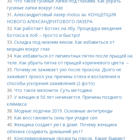
30.
Что такое гусиные лапки под глазами. Как убрать
гусиные лапки вокруг глаз
31.
Александритовый лазер motus ax. КОНЦЕПЦИЯ
НОВОГО АЛЕКСАНДРИТОВОГО ЛАЗЕРА
32.
Как работает Ботокс на лбу. Процедура введения
Ботокса в лоб – просто и быстро!
33.
Складка под нижним веком. Как избавиться от
морщин вокруг глаз
34.
Как избавиться от пигментных пятен после прыщей на
теле. Как убрать пятна от прыщей коричневого цвета –
35.
Почему не заживает ухо после прокола. Долго не
заживает прокол уха: причины отека и воспаления и
способы ускорения заживления (2 фото)
36.
Что такое мезонити. Суть методики
37.
У женщин в 50 лет начинается. Причины позднего
климакса
38.
Модные лодочки 2019. Основные антитренды
39.
Как восстановить силы при упадке сил.
40.
Женщина создает уют в доме. Почему женщина
обязана создавать домашний уют?
41.
Консервированные продукты список. Какие бывают