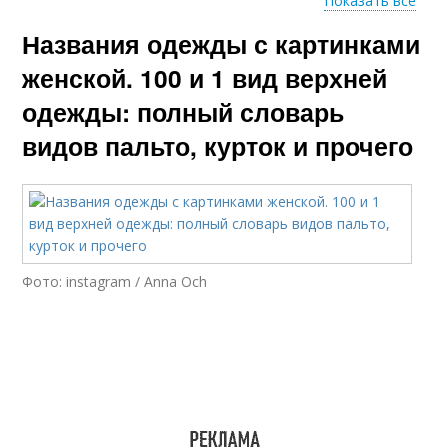
Показать все
Названия одежды с картинками
Женской верхний
Одежды для детей
одежда
женской. 100 и 1 вид верхней
одежды: полный словарь
видов пальто, курток и прочего
Верхняя одежда
Фото: instagram / Anna Och