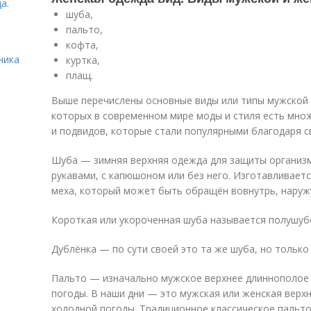
а.
шуба,
пальто,
кофта,
ника
куртка,
плащ.
Выше перечислены основные виды или типы мужской 
которых в современном мире моды и стиля есть мно
и подвидов, которые стали популярными благодаря с
Шуба — зимняя верхняя одежда для защиты организм
рукавами, с капюшоном или без него. Изготавливаетс
меха, который может быть обращён вовнутрь, наруж
Короткая или укороченная шуба называется полушубо
Дублёнка — по сути своей это та же шуба, но только
Пальто — изначально мужское верхнее длиннополое 
погоды. В наши дни — это мужская или женская верх
холодной погоды. Традиционное классическое пальто