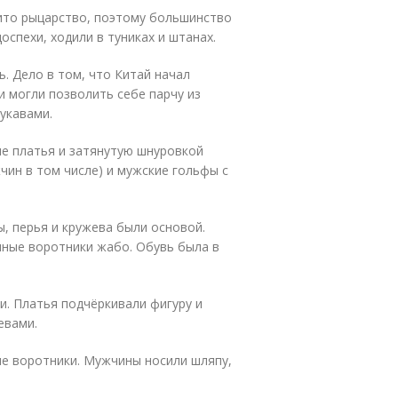
вито рыцарство, поэтому большинство
оспехи, ходили в туниках и штанах.
ь. Дело в том, что Китай начал
и могли позволить себе парчу из
рукавами.
ые платья и затянутую шнуровкой
жчин в том числе) и мужские гольфы с
ы, перья и кружева были основой.
нные воротники жабо. Обувь была в
и. Платья подчёркивали фигуру и
евами.
ие воротники. Мужчины носили шляпу,