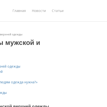
Главная
Новости
Статьи
 верхней одежды
ы мужской и
рхней одежды
ей
 людям одежда нужна?»
ежды
енской верхней одежды