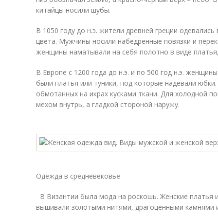
китайцы носили шубы.
В 1050 году до н.э. жители древней греции одевались
цвета. Мужчины носили набедренные повязки и переки
женщины наматывали на себя полотно в виде платья, 
В Европе с 1200 года до н.э. и по 500 год н.э. женщ
были платья или туники, под которые надевали юбки
обмотанных на икрах кусками ткани. Для холодной п
мехом внутрь, а гладкой стороной наружу.
Одежда в средневековье
В Византии была мода на роскошь. Женские платья 
вышивали золотыми нитями, драгоценными камнями 