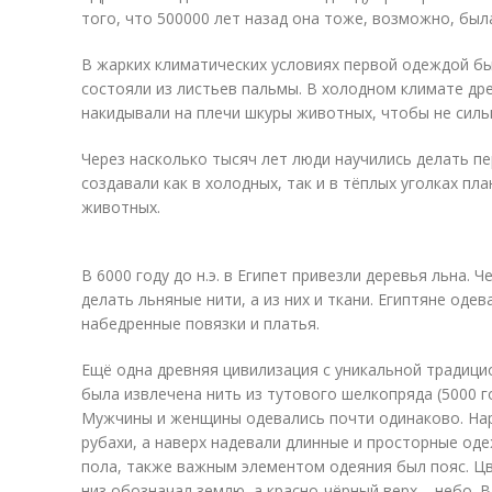
того, что 500000 лет назад она тоже, возможно, был
В жарких климатических условиях первой одеждой б
состояли из листьев пальмы. В холодном климате др
накидывали на плечи шкуры животных, чтобы не силь
Через насколько тысяч лет люди научились делать пер
создавали как в холодных, так и в тёплых уголках п
животных.
В 6000 году до н.э. в Египет привезли деревья льна. 
делать льняные нити, а из них и ткани. Египтяне оде
набедренные повязки и платья.
Ещё одна древняя цивилизация с уникальной традици
была извлечена нить из тутового шелкопряда (5000 го
Мужчины и женщины одевались почти одинаково. Нар
рубахи, а наверх надевали длинные и просторные од
пола, также важным элементом одеяния был пояс. Цв
низ обозначал землю, а красно-чёрный верх – небо. 