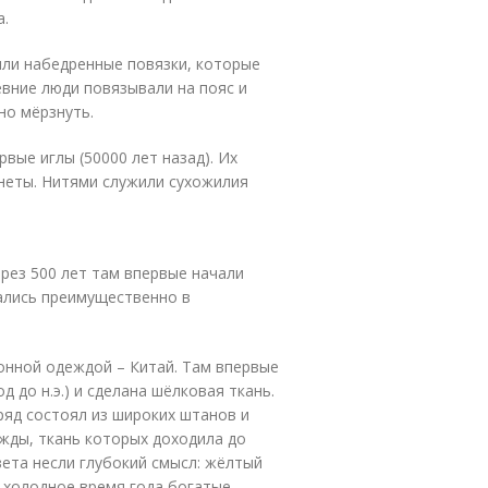
а.
ыли набедренные повязки, которые
евние люди повязывали на пояс и
но мёрзнуть.
вые иглы (50000 лет назад). Их
ланеты. Нитями служили сухожилия
Через 500 лет там впервые начали
вались преимущественно в
онной одеждой – Китай. Там впервые
д до н.э.) и сделана шёлковая ткань.
яд состоял из широких штанов и
ежды, ткань которых доходила до
ета несли глубокий смысл: жёлтый
В холодное время года богатые