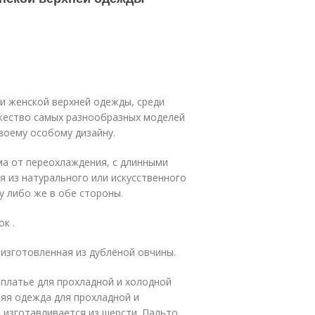
и женской верхней одежды, среди
жество самых разнообразных моделей
воему особому дизайну.
а от переохлаждения, с длинными
я из натурального или искусственного
у либо же в обе стороны.
к .
 изготовленная из дублёной овчины.
платье для прохладной и холодной
няя одежда для прохладной и
 изготавливается из шерсти. Пальто,