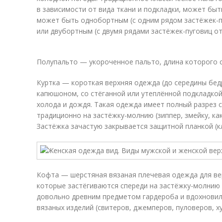
в зависимости от вида ткани и подкладки, может бы
может быть однобортным (с одним рядом застёжек-пу
или двубортным (с двумя рядами застёжек-пуговиц от 
Полупальто — укороченное пальто, длина которого 
Куртка — короткая верхняя одежда (до середины бед
капюшоном, со стёганной или утеплённой подкладкой
холода и дождя. Такая одежда имеет полный разрез с
традиционно на застёжку-молнию (зиппер, змейку, как
Застёжка зачастую закрывается защитной планкой (к
Кофта — шерстяная вязаная плечевая одежда для вер
которые застёгиваются спереди на застёжку-молнию 
довольно древним предметом гардероба и вдохновила
вязаных изделий (свитеров, джемперов, пуловеров, х