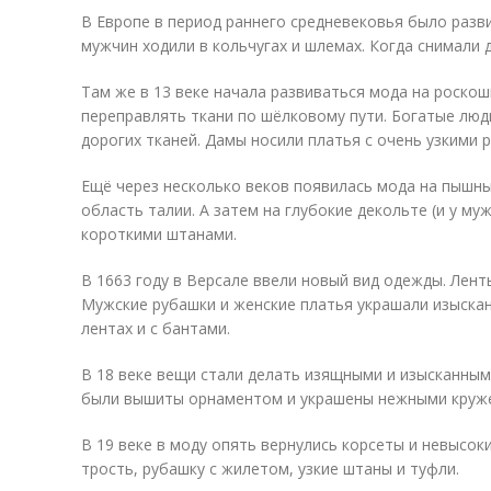
В Европе в период раннего средневековья было раз
мужчин ходили в кольчугах и шлемах. Когда снимали д
Там же в 13 веке начала развиваться мода на роскош
переправлять ткани по шёлковому пути. Богатые люд
дорогих тканей. Дамы носили платья с очень узкими 
Ещё через несколько веков появилась мода на пышн
область талии. А затем на глубокие декольте (и у му
короткими штанами.
В 1663 году в Версале ввели новый вид одежды. Лент
Мужские рубашки и женские платья украшали изыска
лентах и с бантами.
В 18 веке вещи стали делать изящными и изысканным
были вышиты орнаментом и украшены нежными круж
В 19 веке в моду опять вернулись корсеты и невысок
трость, рубашку с жилетом, узкие штаны и туфли.