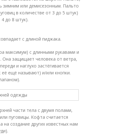
ть зимним или демисезонным. Пальто
говиц в количестве от 3 до 5 штук)
4 до 8 штук).
совпадает с длиной пиджака.
ра максимум) с длинными рукавами и
. Она защищает человека от ветра,
переди и наглухо застёгивается
 её ещё называют) и/или кнопки.
лапаном).
хней части тела с двумя полами,
или пуговицы. Кофта считается
 на создание других известных нам
уди).