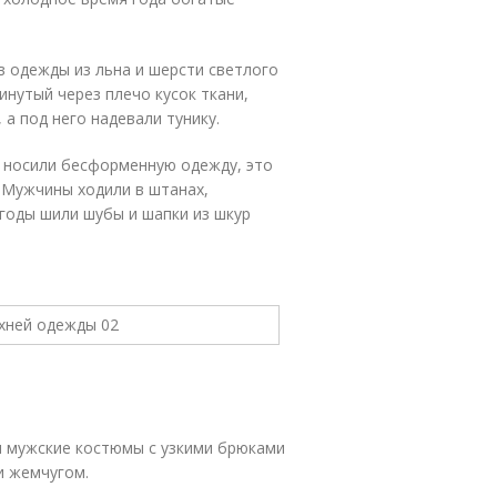
 в одежды из льна и шерсти светлого
нутый через плечо кусок ткани,
а под него надевали тунику.
ины носили бесформенную одежду, это
. Мужчины ходили в штанах,
огоды шили шубы и шапки из шкур
и мужские костюмы с узкими брюками
и жемчугом.