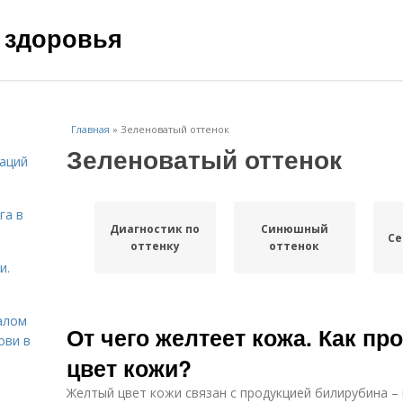
 здоровья
Главная
»
Зеленоватый оттенок
Зеленоватый оттенок
даций
га в
Диагностик по
Синюшный
Се
оттенку
оттенок
и.
алом
От чего желтеет кожа. Как п
ови в
цвет кожи?
Желтый цвет кожи связан с продукцией билирубина – 