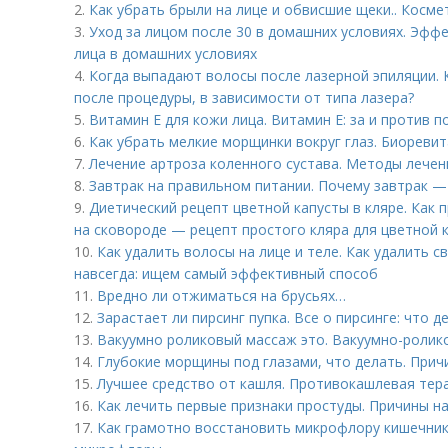
2.
Как убрать брыли на лице и обвисшие щеки.. Косм
3.
Уход за лицом после 30 в домашних условиях. Эфф
лица в домашних условиях
4.
Когда выпадают волосы после лазерной эпиляции. 
после процедуры, в зависимости от типа лазера?
5.
Витамин E для кожи лица. Витамин Е: за и против 
6.
Как убрать мелкие морщинки вокруг глаз. Биореви
7.
Лечение артроза коленного сустава. Методы лечен
8.
Завтрак на правильном питании. Почему завтрак —
9.
Диетический рецепт цветной капусты в кляре. Как 
на сковороде — рецепт простого кляра для цветной 
10.
Как удалить волосы на лице и теле. Как удалить с
навсегда: ищем самый эффективный способ
11.
Вредно ли отжиматься на брусьях…
12.
Зарастает ли пирсинг пупка. Все о пирсинге: что д
13.
Вакуумно роликовый массаж это. Вакуумно-ролик
14.
Глубокие морщины под глазами, что делать. При
15.
Лучшее средство от кашля. Противокашлевая тер
16.
Как лечить первые признаки простуды. Причины н
17.
Как грамотно восстановить микрофлору кишечник