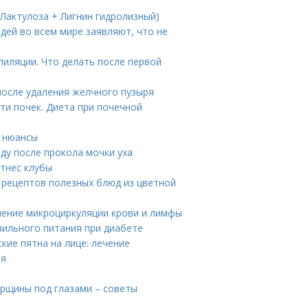
(Лактулоза + Лигнин гидролизный)
дей во всем мире заявляют, что не
пиляции. Что делать после первой
после удаления желчного пузыря
ти почек. Диета при почечной
е нюансы
оду после прокола мочки уха
тнес клубы
5 рецептов полезных блюд из цветной
шение микроциркуляции крови и лимфы
вильного питания при диабете
кие пятна на лице: лечение
ия
орщины под глазами – советы