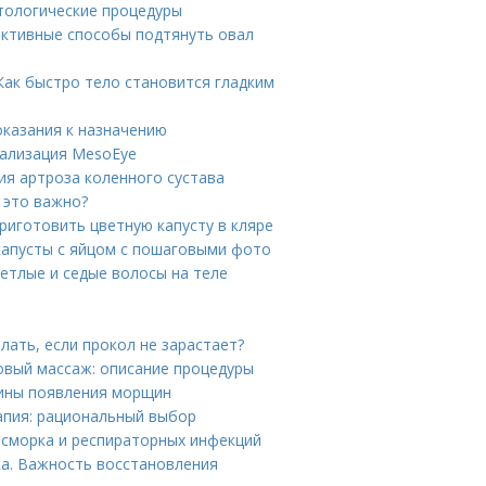
етологические процедуры
ективные способы подтянуть овал
Как быстро тело становится гладким
показания к назначению
тализация MesoEye
ия артроза коленного сустава
 это важно?
приготовить цветную капусту в кляре
капусты с яйцом с пошаговыми фото
ветлые и седые волосы на теле
елать, если прокол не зарастает?
овый массаж: описание процедуры
чины появления морщин
апия: рациональный выбор
асморка и респираторных инфекций
а. Важность восстановления