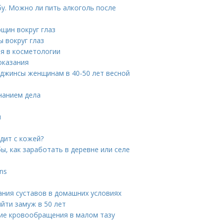
бу. Можно ли пить алкоголь после
щин вокруг глаз
 вокруг глаз
я в косметологии
оказания
 джинсы женщинам в 40-50 лет весной
знанием дела
и
одит с кожей?
ы, как заработать в деревне или селе
ns
ания суставов в домашних условиях
ыйти замуж в 50 лет
ие кровообращения в малом тазу