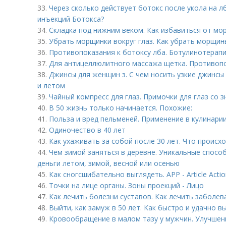
33.
Через сколько действует ботокс после укола на л
инъекций Ботокса?
34.
Складка под нижним веком. Как избавиться от мор
35.
Убрать морщинки вокруг глаз. Как убрать морщины
36.
Противопоказания к ботоксу лба. Ботулинотерапи
37.
Для антицеллюлитного массажа щетка. Противоп
38.
Джинсы для женщин з. С чем носить узкие джинсы
и летом
39.
Чайный компресс для глаз. Примочки для глаз со 
40.
В 50 жизнь только начинается. Похожие:
41.
Польза и вред пельменей. Применение в кулинари
42.
Одиночество в 40 лет
43.
Как ухаживать за собой после 30 лет. Что происх
44.
Чем зимой заняться в деревне. Уникальные способ
деньги летом, зимой, весной или осенью
45.
Как сногсшибательно выглядеть. APP - Article Actio
46.
Точки на лице органы. Зоны проекций - Лицо
47.
Как лечить болезни суставов. Как лечить заболев
48.
Выйти, как замуж в 50 лет. Как быстро и удачно в
49.
Кровообращение в малом тазу у мужчин. Улучшен