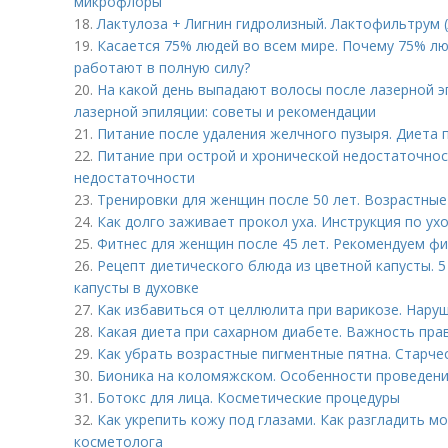
микрофлоры
18.
Лактулоза + Лигнин гидролизный. Лактофильтрум 
19.
Касается 75% людей во всем мире. Почему 75% лю
работают в полную силу?
20.
На какой день выпадают волосы после лазерной э
лазерной эпиляции: советы и рекомендации
21.
Питание после удаления желчного пузыря. Диета 
22.
Питание при острой и хронической недостаточнос
недостаточности
23.
Тренировки для женщин после 50 лет. Возрастны
24.
Как долго заживает прокол уха. Инструкция по ух
25.
Фитнес для женщин после 45 лет. Рекомендуем фи
26.
Рецепт диетического блюда из цветной капусты. 
капусты в духовке
27.
Как избавиться от целлюлита при варикозе. Нару
28.
Какая диета при сахарном диабете. Важность пра
29.
Как убрать возрастные пигментные пятна. Старчес
30.
Бионика на коломяжском. Особенности проведен
31.
Ботокс для лица. Косметические процедуры
32.
Как укрепить кожу под глазами. Как разгладить м
косметолога