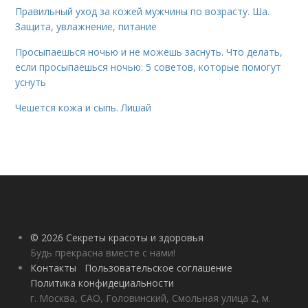
Правильный уход за кожей мужчины по возрасту. Ша.
Защита, увлажнение, питание
Просыпаешься ночью и не можешь заснуть. Что делать,
если просыпаешься ночью: 5 советов, которые помогут
уснуть
Чешется кожа и сыпь. Лишай
© 2026 Секреты красоты и здоровья
Будь прекрасна вместе с нами!
Контакты
Пользовательское соглашение
Политика конфидециальности
г. Москва, САО, Головинский, Смольная улица 2, м.