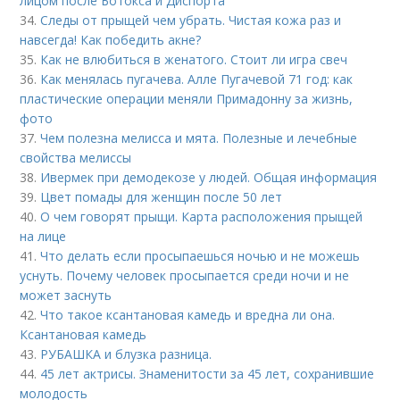
лицом после Ботокса и Диспорта
34.
Следы от прыщей чем убрать. Чистая кожа раз и
навсегда! Как победить акне?
35.
Как не влюбиться в женатого. Стоит ли игра свеч
36.
Как менялась пугачева. Алле Пугачевой 71 год: как
пластические операции меняли Примадонну за жизнь,
фото
37.
Чем полезна мелисса и мята. Полезные и лечебные
свойства мелиссы
38.
Ивермек при демодекозе у людей. Общая информация
39.
Цвет помады для женщин после 50 лет
40.
О чем говорят прыщи. Карта расположения прыщей
на лице
41.
Что делать если просыпаешься ночью и не можешь
уснуть. Почему человек просыпается среди ночи и не
может заснуть
42.
Что такое ксантановая камедь и вредна ли она.
Ксантановая камедь
43.
РУБАШКА и блузка разница.
44.
45 лет актрисы. Знаменитости за 45 лет, сохранившие
молодость