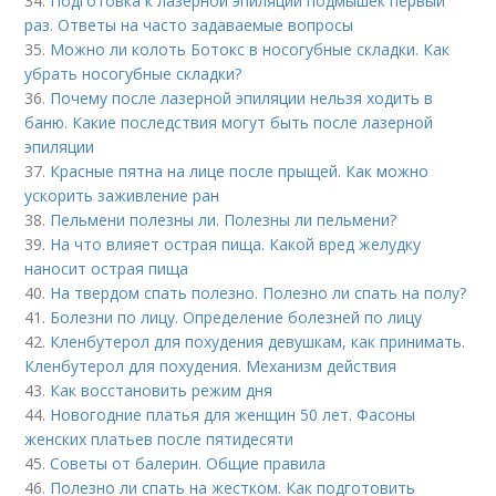
34.
Подготовка к лазерной эпиляции подмышек первый
раз. Ответы на часто задаваемые вопросы
35.
Можно ли колоть Ботокс в носогубные складки. Как
убрать носогубные складки?
36.
Почему после лазерной эпиляции нельзя ходить в
баню. Какие последствия могут быть после лазерной
эпиляции
37.
Красные пятна на лице после прыщей. Как можно
ускорить заживление ран
38.
Пельмени полезны ли. Полезны ли пельмени?
39.
На что влияет острая пища. Какой вред желудку
наносит острая пища
40.
На твердом спать полезно. Полезно ли спать на полу?
41.
Болезни по лицу. Определение болезней по лицу
42.
Кленбутерол для похудения девушкам, как принимать.
Кленбутерол для похудения. Механизм действия
43.
Как восстановить режим дня
44.
Новогодние платья для женщин 50 лет. Фасоны
женских платьев после пятидесяти
45.
Советы от балерин. Общие правила
46.
Полезно ли спать на жестком. Как подготовить