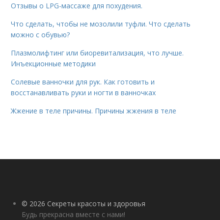
Отзывы о LPG-массаже для похудения.
Что сделать, чтобы не мозолили туфли. Что сделать
можно с обувью?
Плазмолифтинг или биоревитализация, что лучше.
Инъекционные методики
Солевые ванночки для рук. Как готовить и
восстанавливать руки и ногти в ванночках
Жжение в теле причины. Причины жжения в теле
© 2026 Секреты красоты и здоровья
Будь прекрасна вместе с нами!