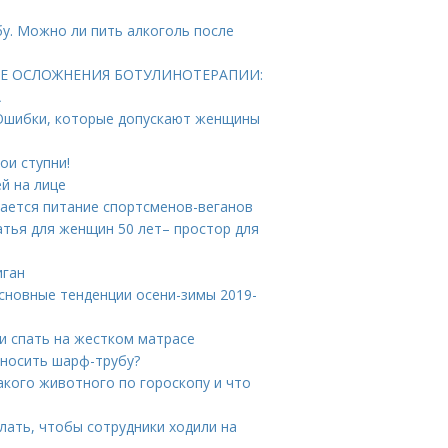
бу. Можно ли пить алкоголь после
КИЕ ОСЛОЖНЕНИЯ БОТУЛИНОТЕРАПИИ:
А
 Ошибки, которые допускают женщины
ои ступни!
й на лице
чается питание спортсменов-веганов
атья для женщин 50 лет– простор для
иган
сновные тенденции осени-зимы 2019-
ли спать на жестком матрасе
 носить шарф-трубу?
какого животного по гороскопу и что
лать, чтобы сотрудники ходили на