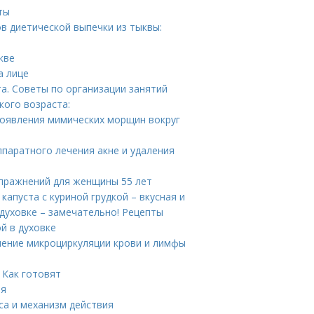
ты
в диетической выпечки из тыквы:
кве
а лице
а. Советы по организации занятий
кого возраста:
 появления мимических морщин вокруг
ппаратного лечения акне и удаления
упражнений для женщины 55 лет
капуста с куриной грудкой – вкусная и
 духовке – замечательно! Рецепты
й в духовке
шение микроциркуляции крови и лимфы
т
 Как готовят
ия
са и механизм действия