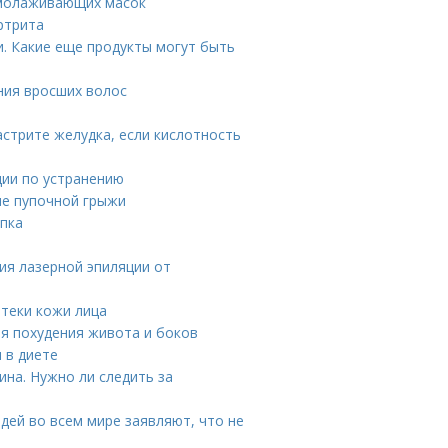
омолаживающих масок
ртрита
. Какие еще продукты могут быть
ния вросших волос
астрите желудка, если кислотность
ции по устранению
ие пупочной грыжи
упка
ия лазерной эпиляции от
отеки кожи лица
ля похудения живота и боков
 в диете
ина. Нужно ли следить за
дей во всем мире заявляют, что не