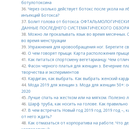
ботулотоксина
36.
Через сколько действует ботокс после укола на л
инъекций Ботокса?
37.
Болит голова от ботокса. ОФТАЛЬМОЛОГИЧЕС
ДАННЫЕ ПОСЛЕДНЕГО СИСТЕМАТИЧЕСКОГО ОБЗОР
38.
Можно ли прокалывать язык во время месячных.
во время менструации
39.
Упражнения для кровообращения ног. Берегите св
40.
О чем говорят прыщи. Карта расположения прыще
41.
Как питаться спортсмену вегетарианцу. Чем отли
42.
Фасон черного платья для женщин з. Вечерние пл
творчества и экспериментов
43.
Кардиган, как выбрать. Как выбрать женский кард
44.
Мода 2019 для женщин з. Мода для женщин 50+: о
2020
45.
Лучше спать на жестком или на мягком. Полезно 
46.
Шарф труба, как носить на голове. Как правильно
47.
В чем встречать Новый год 2019 год. 2019 год –, 
от него ждать?
48.
Как отмазаться от корпоратива на работе. Что де