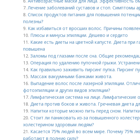
6.
Антивозрастные маски для лица. Эффективность 
7.
Лечение заболеваний суставов и стоп. Симптомы а
8.
Список продуктов питания для повышения потенции
полезны?
9.
Как избавиться от вросших волос. Причины появле
10.
Плюсы и минусы эпиляции. Дешево и сердито
11.
Какие есть диеты на цветной капусте. Диета при г
повышена
12.
Заломы под глазами после сна. Общие рекоменда
13.
Операция по удалению пупочной грыжи. Устранен
14.
Как правильно заживить пирсинг пупка. Пирсинг п
15.
Массаж вакуумными банками живота.
16.
Выпадение волос после лазерной эпиляции. Отлич
фотоэпиляции и других видов эпиляции?
17.
Лимфатическая система на лице. Лимфатические 
18.
Диета против боков и живота. Гречневая диета д
19.
Напитки которые можно пить перед сном. Напитки
20.
Стоит ли паниковать из-за повышенного холестер
холестерином здоровым людям?
21.
Касается 75% людей во всем мире. Почему 75% лю
работают в полную силу?