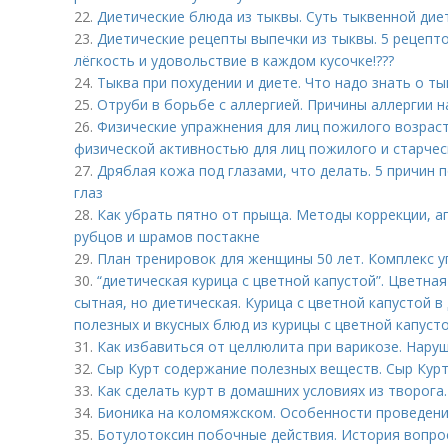
22.
Диетические блюда из тыквы. Суть тыквенной дие
23.
Диетические рецепты выпечки из тыквы. 5 рецепто
лёгкость и удовольствие в каждом кусочке!???
24.
Тыква при похудении и диете. Что надо знать о ты
25.
Отруби в борьбе с аллергией. Причины аллергии н
26.
Физические упражнения для лиц пожилого возраст
физической активностью для лиц пожилого и старчес
27.
Дряблая кожа под глазами, что делать. 5 причин
глаз
28.
Как убрать пятно от прыща. Методы коррекции, а
рубцов и шрамов постакне
29.
План тренировок для женщины 50 лет. Комплекс 
30.
“диетическая курица с цветной капустой”. Цветная 
сытная, но диетическая. Курица с цветной капустой в
полезных и вкусных блюд из курицы с цветной капусто
31.
Как избавиться от целлюлита при варикозе. Нару
32.
Сыр Курт содержание полезных веществ. Сыр Кур
33.
Как сделать курт в домашних условиях из творога.
34.
Бионика на коломяжском. Особенности проведен
35.
Ботулотоксин побочные действия. История вопро