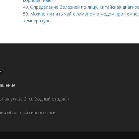
корпоративы?
49.
Определение болезней по лицу. Китайская диагнос
50.
Можно ли пить чай с лимоном и медом при темпе
температуре
я
лашение
ьная улица 2, м. Водный стадион
ии обратной гиперссылки.