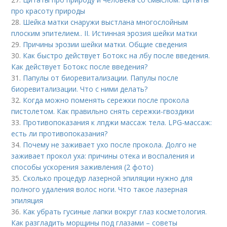
про красоту природы
28.
Шейка матки снаружи выстлана многослойным
плоским эпителием.. II. Истинная эрозия шейки матки
29.
Причины эрозии шейки матки. Общие сведения
30.
Как быстро действует Ботокс на лбу после введения.
Как действует Ботокс после введения?
31.
Папулы от биоревитализации. Папулы после
биоревитализации. Что с ними делать?
32.
Когда можно поменять сережки после прокола
пистолетом. Как правильно снять сережки-гвоздики
33.
Противопоказания к лпджи массаж тела. LPG-массаж:
есть ли противопоказания?
34.
Почему не заживает ухо после прокола. Долго не
заживает прокол уха: причины отека и воспаления и
способы ускорения заживления (2 фото)
35.
Сколько процедур лазерной эпиляции нужно для
полного удаления волос ноги. Что такое лазерная
эпиляция
36.
Как убрать гусиные лапки вокруг глаз косметология.
Как разгладить морщины под глазами – советы