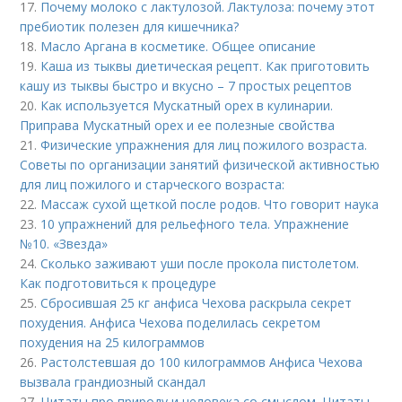
17.
Почему молоко с лактулозой. Лактулоза: почему этот
пребиотик полезен для кишечника?
18.
Масло Аргана в косметике. Общее описание
19.
Каша из тыквы диетическая рецепт. Как приготовить
кашу из тыквы быстро и вкусно – 7 простых рецептов
20.
Как используется Мускатный орех в кулинарии.
Приправа Мускатный орех и ее полезные свойства
21.
Физические упражнения для лиц пожилого возраста.
Советы по организации занятий физической активностью
для лиц пожилого и старческого возраста:
22.
Массаж сухой щеткой после родов. Что говорит наука
23.
10 упражнений для рельефного тела. Упражнение
№10. «Звезда»
24.
Сколько заживают уши после прокола пистолетом.
Как подготовиться к процедуре
25.
Сбросившая 25 кг анфиса Чехова раскрыла секрет
похудения. Анфиса Чехова поделилась секретом
похудения на 25 килограммов
26.
Растолстевшая до 100 килограммов Анфиса Чехова
вызвала грандиозный скандал
27.
Цитаты про природу и человека со смыслом. Цитаты