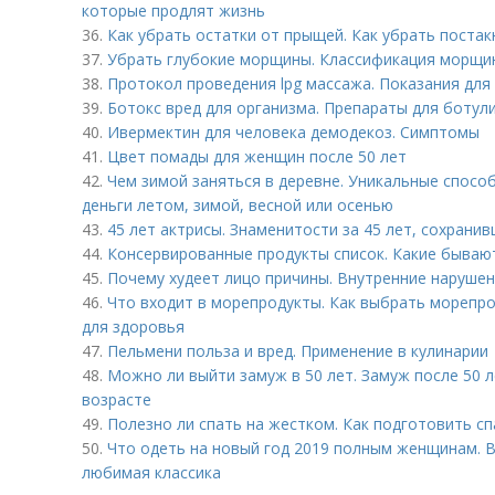
которые продлят жизнь
36.
Как убрать остатки от прыщей. Как убрать постак
37.
Убрать глубокие морщины. Классификация морщи
38.
Протокол проведения lpg массажа. Показания для
39.
Ботокс вред для организма. Препараты для ботул
40.
Ивермектин для человека демодекоз. Симптомы
41.
Цвет помады для женщин после 50 лет
42.
Чем зимой заняться в деревне. Уникальные способ
деньги летом, зимой, весной или осенью
43.
45 лет актрисы. Знаменитости за 45 лет, сохрани
44.
Консервированные продукты список. Какие бываю
45.
Почему худеет лицо причины. Внутренние наруше
46.
Что входит в морепродукты. Как выбрать морепро
для здоровья
47.
Пельмени польза и вред. Применение в кулинарии
48.
Можно ли выйти замуж в 50 лет. Замуж после 50 ле
возрасте
49.
Полезно ли спать на жестком. Как подготовить с
50.
Что одеть на новый год 2019 полным женщинам. 
любимая классика