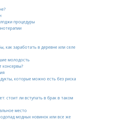
не?
н
 лпджи процедуры
инотерапии
ы, как заработать в деревне или селе
вшие молодость
т консервы?
ния
дукты, которые можно есть без риска
т: стоит ли вступать в брак в таком
пальное место
Водопад модных новинок или все же