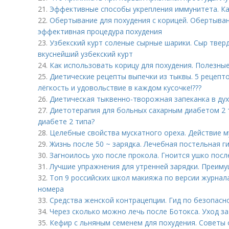
21.
Эффективные способы укрепления иммунитета. Ка
22.
Обертывание для похудения с корицей. Обертыван
эффективная процедура похудения
23.
Узбекский курт соленые сырные шарики. Сыр твер
вкуснейший узбекский курт
24.
Как использовать корицу для похудения. Полезны
25.
Диетические рецепты выпечки из тыквы. 5 рецепто
лёгкость и удовольствие в каждом кусочке!???
26.
Диетическая тыквенно-творожная запеканка в ду
27.
Диетотерапия для больных сахарным диабетом 2 т
диабете 2 типа?
28.
Целебные свойства мускатного ореха. Действие м
29.
Жизнь после 50 ~ зарядка. Лечебная постельная г
30.
Загноилось ухо после прокола. Гноится ушко посл
31.
Лучшие упражнения для утренней зарядки. Преиму
32.
Топ 9 российских школ макияжа по версии журнал
номера
33.
Средства женской контрацепции. Гид по безопасн
34.
Через сколько можно лечь после Ботокса. Уход з
35.
Кефир с льняным семенем для похудения. Советы о