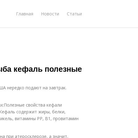
Главная
Новости
Статьи
ыба кефаль полезные
ША нередко подают на завтрак.
х:Полезные свойства кефали
 Кефаль содержит жиры, белки,
никель, витамины РР, В1, провитамин
на при атеросклерозе, а значит,