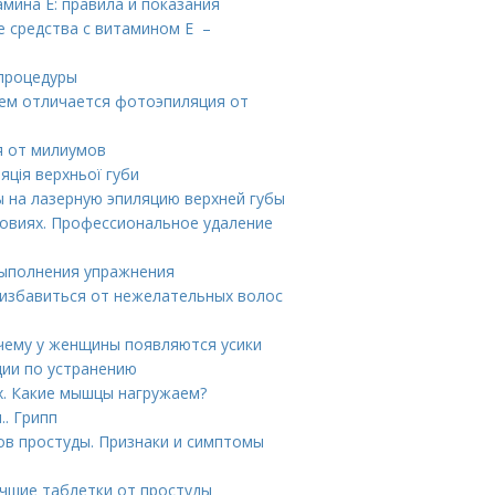
мина E: правила и показания
е средства с витамином Е –
 процедуры
Чем отличается фотоэпиляция от
я от милиумов
яція верхньої губи
ы на лазерную эпиляцию верхней губы
ловиях. Профессиональное удаление
выполнения упражнения
 избавиться от нежелательных волос
очему у женщины появляются усики
ции по устранению
. Какие мышцы нагружаем?
.. Грипп
ов простуды. Признаки и симптомы
учшие таблетки от простуды