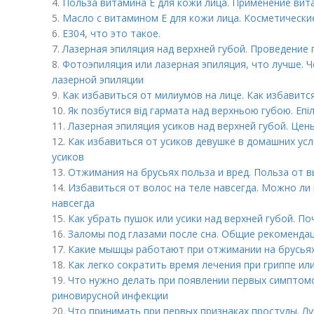
4.
Польза витамина Е для кожи лица. Применение вита
5.
Масло с витамином Е для кожи лица. Косметически
6.
Е304, что это такое.
7.
Лазерная эпиляция над верхней губой. Проведение
8.
Фотоэпиляция или лазерная эпиляция, что лучше. 
лазерной эпиляции
9.
Как избавиться от милиумов на лице. Как избавитс
10.
Як позбутися від гармата над верхньою губою. Епіл
11.
Лазерная эпиляция усиков над верхней губой. Цен
12.
Как избавиться от усиков девушке в домашних ус
усиков
13.
Отжимания на брусьях польза и вред. Польза от 
14.
Избавиться от волос на теле навсегда. Можно ли
навсегда
15.
Как убрать пушок или усики над верхней губой. П
16.
Заломы под глазами после сна. Общие рекоменда
17.
Какие мышцы работают при отжимании на брусьях
18.
Как легко сократить время лечения при гриппе или
19.
Что нужно делать при появлении первых симптом
риновирусной инфекции
20.
Что принимать при первых признаках простуды. Л