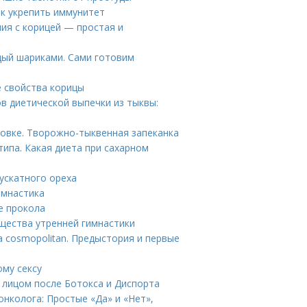
к укрепить иммунитет
ия с корицей — простая и
дый шариками. Сами готовим
е свойства корицы
в диетической выпечки из тыквы:
ховке. Творожно-тыквенная запеканка
ипа. Какая диета при сахарном
ускатного ореха
имнастика
е прокола
щества утренней гимнастики
а cosmopolitan. Предыстория и первые
ому сексу
а лицом после Ботокса и Диспорта
нколога: Простые «Да» и «Нет»,