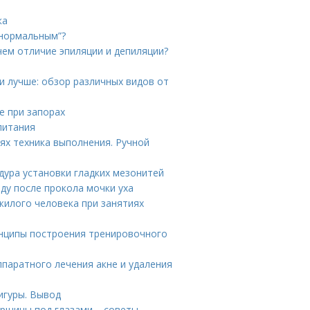
ка
“нормальным”?
чем отличие эпиляции и депиляции?
и лучше: обзор различных видов от
е при запорах
питания
х техника выполнения. Ручной
дура установки гладких мезонитей
оду после прокола мочки уха
жилого человека при занятиях
инципы построения тренировочного
ппаратного лечения акне и удаления
игуры. Вывод
орщины под глазами – советы