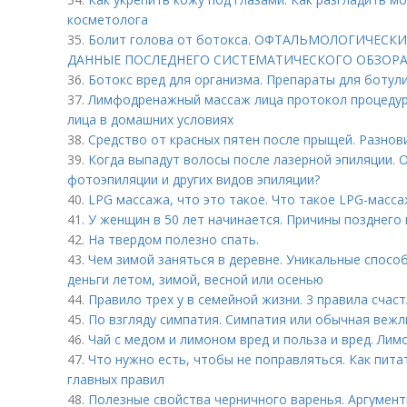
косметолога
35.
Болит голова от ботокса. ОФТАЛЬМОЛОГИЧЕС
ДАННЫЕ ПОСЛЕДНЕГО СИСТЕМАТИЧЕСКОГО ОБЗОР
36.
Ботокс вред для организма. Препараты для ботул
37.
Лимфодренажный массаж лица протокол процеду
лица в домашних условиях
38.
Средство от красных пятен после прыщей. Разнов
39.
Когда выпадут волосы после лазерной эпиляции. 
фотоэпиляции и других видов эпиляции?
40.
LPG массажа, что это такое. Что такое LPG-масса
41.
У женщин в 50 лет начинается. Причины позднего
42.
На твердом полезно спать.
43.
Чем зимой заняться в деревне. Уникальные способ
деньги летом, зимой, весной или осенью
44.
Правило трех у в семейной жизни. 3 правила счас
45.
По взгляду симпатия. Симпатия или обычная вежл
46.
Чай с медом и лимоном вред и польза и вред. Лим
47.
Что нужно есть, чтобы не поправляться. Как пита
главных правил
48.
Полезные свойства черничного варенья. Аргумент