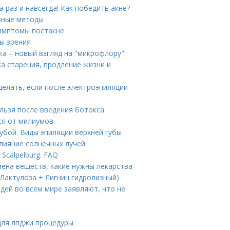
 раз и навсегда! Как победить акне?
зные методы
Симптомы постакне
ны зрения
а – новый взгляд на "микрофлору"
а старения, продление жизни и
делать, если после электроэпиляции
ельзя после введения ботокса
ся от милиумов
убой. Виды эпиляции верхней губы
Влияние солнечных лучей
Scalpelburg. FAQ
ена веществ, какие нужны лекарства
(Лактулоза + Лигнин гидролизный)
дей во всем мире заявляют, что не
для лпджи процедуры