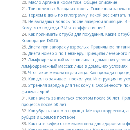
20.
Масло Аргана в косметике. Общее описание
21.
Три полезных блюда из тыквы. Тыквенная запекан
22.
Теряем в день по килограмму. Какой вес считать 
23.
Не выпадают волосы после лазерной эпиляции. В 
Кому, что подходит? И что эффективнее?
24.
Как принимать отруби для похудения. Какие отруб
Корпорации Di&Di
25.
Диета при запорах у взрослых. Правильное питани
26.
Диета номер 3 по Певзнеру. Принципы лечебного 
27.
Лимфодренажный массаж лица в домашних условия
лимфодренажный массаж лица в домашних условиях
28.
Что такое мезонити для лица. Как проходит проце
29.
Как долго заживает прокол уха. Инструкция по ух
30.
Утренняя зарядка для тех кому з. Особенности по
физкультурой
31.
Как начать заниматься спортом после 50 лет. Пр
процесса после 50 лет
32.
Как убрать пятно от прыща. Методы коррекции, а
рубцов и шрамов постакне
33.
Как пить кефир с семенами льна для здоровья и ф
34.
Как укрепить кожу под глазами. Как разгладить м