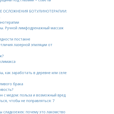
КИЕ ОСЛОЖНЕНИЯ БОТУЛИНОТЕРАПИИ:
А
инотерапии
ры. Ручной лимфодренажный массаж
идности постакне
Отличия лазерной эпиляции от
ж?
 климакса
ы, как заработать в деревне или селе
тливого брака
ивость?
он с медом: польза и возможный вред
ться, чтобы не поправляться: 7
ы сладкоежек: почему это лакомство