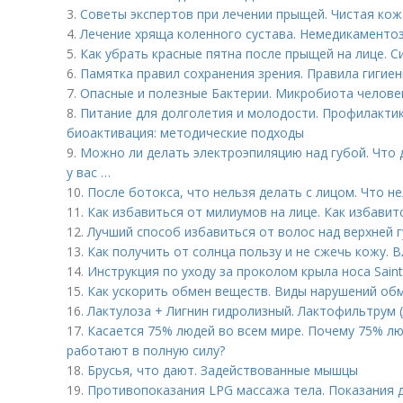
3.
Советы экспертов при лечении прыщей. Чистая кожа
4.
Лечение хряща коленного сустава. Немедикаменто
5.
Как убрать красные пятна после прыщей на лице. 
6.
Памятка правил сохранения зрения. Правила гигие
7.
Опасные и полезные Бактерии. Микробиота человек
8.
Питание для долголетия и молодости. Профилактик
биоактивация: методические подходы
9.
Можно ли делать электроэпиляцию над губой. Что 
у вас …
10.
После ботокса, что нельзя делать с лицом. Что н
11.
Как избавиться от милиумов на лице. Как избавит
12.
Лучший способ избавиться от волос над верхней г
13.
Как получить от солнца пользу и не сжечь кожу. 
14.
Инструкция по уходу за проколом крыла носа Saint 
15.
Как ускорить обмен веществ. Виды нарушений обм
16.
Лактулоза + Лигнин гидролизный. Лактофильтрум 
17.
Касается 75% людей во всем мире. Почему 75% лю
работают в полную силу?
18.
Брусья, что дают. Задействованные мышцы
19.
Противопоказания LPG массажа тела. Показания 