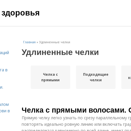
 здоровья
Главная
»
Удлиненные челки
Удлиненные челки
даций
га в
Челка с
Подходящие
к
прямыми
челки
и.
алом
Челка с прямыми волосами. 
ови в
Прямую челку легко узнать по срезу параллельному г
повторять идеально ровную линию или включать гра
распределяется равномерно по всей длине, имеет п