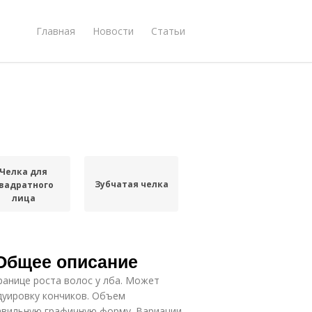
Главная
Новости
Статьи
Челка для
Зубчатая челка
вадратного
лица
Общее описание
ранице роста волос у лба. Может
дуировку кончиков. Объем
равильную графичную форму. Вариации