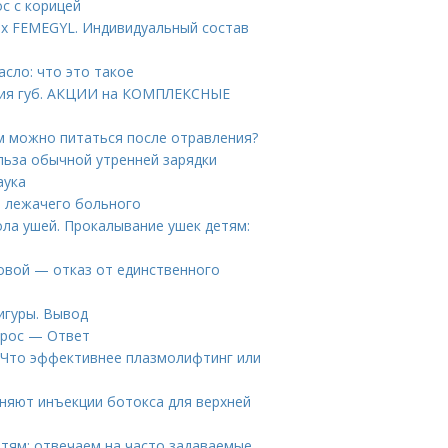
с с корицей
ах FEMEGYL. Индивидуальный состав
сло: что это такое
ния губ. АКЦИИ на КОМПЛЕКСНЫЕ
м можно питаться после отравления?
ольза обычной утренней зарядки
аука
я лежачего больного
ла ушей. Прокалывание ушек детям:
овой — отказ от единственного
игуры. Вывод
прос — Ответ
 Что эффективнее плазмолифтинг или
няют инъекции ботокса для верхней
етям: отвечаем на часто задаваемые