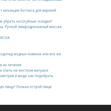
ют инъекции ботокса для верхней
ак убрать носогубные складки?
ры. Ручной лимфодренажный массаж
ИЧЕСКА
Водопад модных новинок или все же
и их лечение
ли спать на жестком матрасе
ометрия и мода: как подобрать
рую пищу? Польза острой пищи