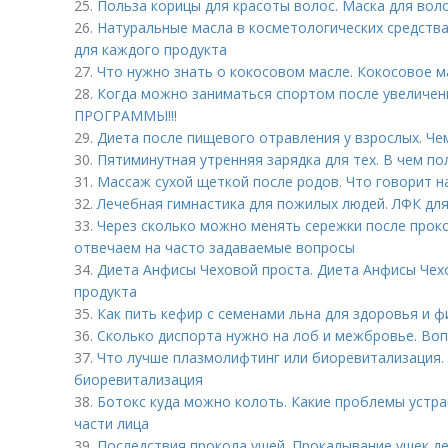
25.
Польза корицы для красоты волос. Маска для воло
26.
Натуральные масла в косметологических средств
для каждого продукта
27.
Что нужно знать о кокосовом масле. Кокосовое ма
28.
Когда можно заниматься спортом после увеличе
ПРОГРАММЫ!!!
29.
Диета после пищевого отравления у взрослых. Че
30.
Пятиминутная утренняя зарядка для тех. В чем п
31.
Массаж сухой щеткой после родов. Что говорит н
32.
Лечебная гимнастика для пожилых людей. ЛФК дл
33.
Через сколько можно менять сережки после проко
отвечаем на часто задаваемые вопросы
34.
Диета Анфисы Чеховой проста. Диета Анфисы Чех
продукта
35.
Как пить кефир с семенами льна для здоровья и ф
36.
Сколько диспорта нужно на лоб и межбровье. Во
37.
Что лучше плазмолифтинг или биоревитализация.
биоревитализация
38.
Ботокс куда можно колоть. Какие проблемы устра
части лица
39.
Последствия прокола ушей. Прокалывание ушек д