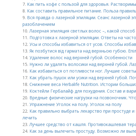
7.
Как пить кофе с пользой для здоровья. Растворим
8.
Как составить правильное питание. Польза правил
9.
Вся правда о лазерной эпиляции. Сеанс лазерной э
разоблачением
10.
Лазерная эпиляция светлых волос –, какой спосо
11.
Подготовка к лазерной эпиляции. Ответы на част
12.
Усы и способы избавиться от усов. Способы избав
13.
Як позбутися від гармата над верхньою губою. Епіл
14.
Удаление волос над верхней губой. Особенности
15.
Нужно ли удалять волосики над верхней губой. Ла
16.
Как избавиться от потливости ног. Лучшие советы
17.
Как убрать пушок или усики над верхней губой. П
18.
Снижение веса Herbalife Nutrition. Истории больш
19.
Коктейли Гербалайф для похудения. Состав и вар
20.
Вредные физические нагрузки на позвоночник. Чт
21.
Упражнение Уголок на полу. Уголок на полу
22.
Как правильно выбрать лекарство при простуде и 
лечить
23.
Лучшее средство от кашля. Противокашлевая тер
24.
Как за день вылечить простуду. Возможно ли выле