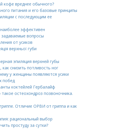
ый кофе вреднее обычного?
ьного питания и его базовые принципы
пиляции с последующим ее
б наиболее эффективен
о задаваемые вопросы
ления от усиков
яція верхньої губи
зерная эпиляция верхней губы
, как снизить потливость ног
очему у женщины появляются усики
их побед
ианты коктейлей Гербалайф
о такое остеохондроз позвоночника.
гриппе. Отличие ОРВИ от гриппа и как
апия: рациональный выбор
чить простуду за сутки?