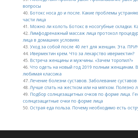
вопросы
40.
Ботокс носа до и после. Какие проблемы устраня
части лица
41.
Можно ли колоть Ботокс в носогубные складки. К
42.
Лимфодренажный массаж лица протокол процеду
лица в домашних условиях
43.
Уход за собой после 40 лет для женщин. Эта. ПР
44.
Ивермектин крем. Что за лекарство ивермектин?
45.
Встреча женщины и мужчины. «Зачем торопил?»
46.
Что одеть на новый год 2019 полным женщинам. 
любимая классика
47.
Лечение болезни суставов. Заболевание суставов 
48.
Лучше спать на жестком или на мягком. Полезно 
49.
Подбор солнцезащитных очков по форме лица. Ге
солнцезащитные очки по форме лица
50.
Острая еда польза. Почему необходимо есть ост