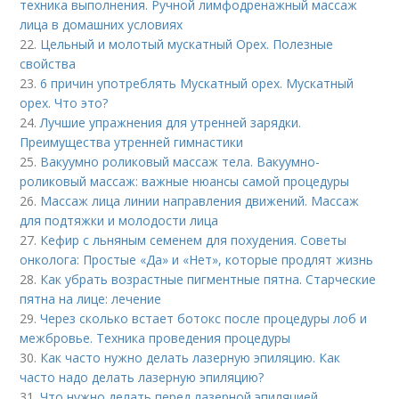
техника выполнения. Ручной лимфодренажный массаж
лица в домашних условиях
22.
Цельный и молотый мускатный Орех. Полезные
свойства
23.
6 причин употреблять Мускатный орех. Мускатный
орех. Что это?
24.
Лучшие упражнения для утренней зарядки.
Преимущества утренней гимнастики
25.
Вакуумно роликовый массаж тела. Вакуумно-
роликовый массаж: важные нюансы самой процедуры
26.
Массаж лица линии направления движений. Массаж
для подтяжки и молодости лица
27.
Кефир с льняным семенем для похудения. Советы
онколога: Простые «Да» и «Нет», которые продлят жизнь
28.
Как убрать возрастные пигментные пятна. Старческие
пятна на лице: лечение
29.
Через сколько встает ботокс после процедуры лоб и
межбровье. Техника проведения процедуры
30.
Как часто нужно делать лазерную эпиляцию. Как
часто надо делать лазерную эпиляцию?
31.
Что нужно делать перед лазерной эпиляцией