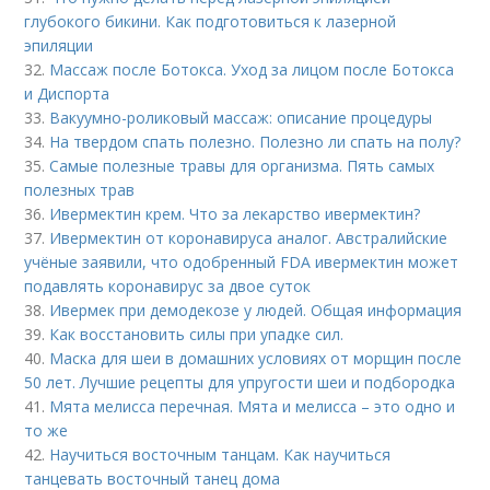
глубокого бикини. Как подготовиться к лазерной
эпиляции
32.
Массаж после Ботокса. Уход за лицом после Ботокса
и Диспорта
33.
Вакуумно-роликовый массаж: описание процедуры
34.
На твердом спать полезно. Полезно ли спать на полу?
35.
Самые полезные травы для организма. Пять самых
полезных трав
36.
Ивермектин крем. Что за лекарство ивермектин?
37.
Ивермектин от коронавируса аналог. Австралийские
учёные заявили, что одобренный FDA ивермектин может
подавлять коронавирус за двое суток
38.
Ивермек при демодекозе у людей. Общая информация
39.
Как восстановить силы при упадке сил.
40.
Маска для шеи в домашних условиях от морщин после
50 лет. Лучшие рецепты для упругости шеи и подбородка
41.
Мята мелисса перечная. Мята и мелисса – это одно и
то же
42.
Научиться восточным танцам. Как научиться
танцевать восточный танец дома