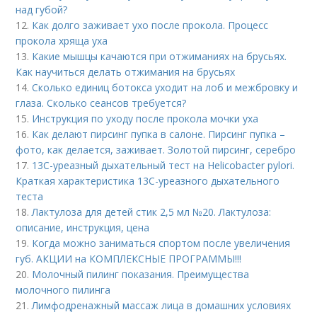
над губой?
12.
Как долго заживает ухо после прокола. Процесс
прокола хряща уха
13.
Какие мышцы качаются при отжиманиях на брусьях.
Как научиться делать отжимания на брусьях
14.
Сколько единиц ботокса уходит на лоб и межбровку и
глаза. Сколько сеансов требуется?
15.
Инструкция по уходу после прокола мочки уха
16.
Как делают пирсинг пупка в салоне. Пирсинг пупка –
фото, как делается, заживает. Золотой пирсинг, серебро
17.
13С-уреазный дыхательный тест на Helicobacter pylori.
Краткая характеристика 13С-уреазного дыхательного
теста
18.
Лактулоза для детей стик 2,5 мл №20. Лактулоза:
описание, инструкция, цена
19.
Когда можно заниматься спортом после увеличения
губ. АКЦИИ на КОМПЛЕКСНЫЕ ПРОГРАММЫ!!!
20.
Молочный пилинг показания. Преимущества
молочного пилинга
21.
Лимфодренажный массаж лица в домашних условиях