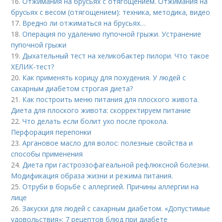
16.
Отжимания на брусьях с отягощением. Отжимания на
брусьях с весом (отягощением): техника, методика, видео
17.
Вредно ли отжиматься на брусьях…
18.
Операция по удалению пупочной грыжи. Устранение
пупочной грыжи
19.
Дыхательный тест на хеликобактер пилори. Что такое
ХЕЛИК-тест?
20.
Как применять корицу для похудения. У людей с
сахарным диабетом строгая диета?
21.
Как построить меню питания для плоского живота.
Диета для плоского живота: скорректируем питание
22.
Что делать если болит ухо после прокола.
Перфорация перепонки
23.
Аргановое масло для волос: полезные свойства и
способы применения
24.
Диета при гастроэзофагеальной рефлюксной болезни.
Модификация образа жизни и режима питания.
25.
Отруби в борьбе с аллергией. Причины аллергии на
лице
26.
Закуски для людей с сахарным диабетом. «Допустимые
удовольствия»: 7 рецептов блюд при диабете