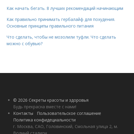
Как начать бегать. 8 лучших рекомендаций начинающим
Как правильно принимать гербалайф для похудения.
Основные принципы правильного питания
Что сделать, чтобы не мозолили туфли. Что сделать
можно с обувью?
© 2026 Секреты красоты и здоровья
Будь прекрасна вместе с нами!
Контакты
Пользовательское соглашение
Политика конфидециальности
г. Москва, САО, Головинский, Смольная улица 2, м.
Водный стадион