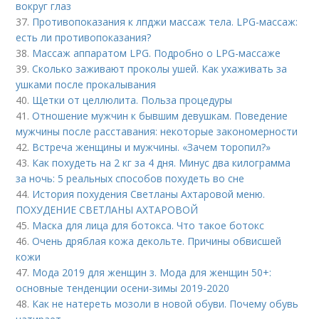
вокруг глаз
37.
Противопоказания к лпджи массаж тела. LPG-массаж:
есть ли противопоказания?
38.
Массаж аппаратом LPG. Подробно о LPG-массаже
39.
Сколько заживают проколы ушей. Как ухаживать за
ушками после прокалывания
40.
Щетки от целлюлита. Польза процедуры
41.
Отношение мужчин к бывшим девушкам. Поведение
мужчины после расставания: некоторые закономерности
42.
Встреча женщины и мужчины. «Зачем торопил?»
43.
Как похудеть на 2 кг за 4 дня. Минус два килограмма
за ночь: 5 реальных способов похудеть во сне
44.
История похудения Светланы Ахтаровой меню.
ПОХУДЕНИЕ СВЕТЛАНЫ АХТАРОВОЙ
45.
Маска для лица для ботокса. Что такое ботокс
46.
Очень дряблая кожа декольте. Причины обвисшей
кожи
47.
Мода 2019 для женщин з. Мода для женщин 50+:
основные тенденции осени-зимы 2019-2020
48.
Как не натереть мозоли в новой обуви. Почему обувь