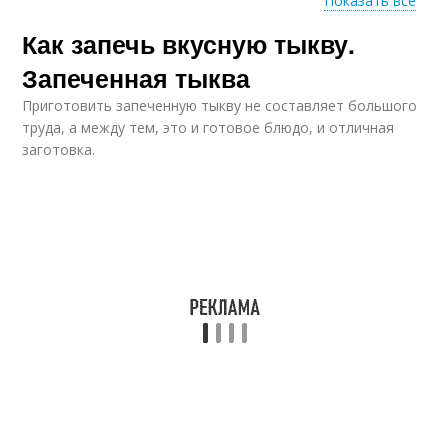
Показать все
Как запечь вкусную тыкву.
Тыквы с корицей
Ванильная тыква
Запеченная тыква
Приготовить запеченную тыкву не составляет большого
труда, а между тем, это и готовое блюдо, и отличная
Тыква в льняном
заготовка.
Тыквы в фольге
масле
Тыква с кожурой
Тыква в кожуре