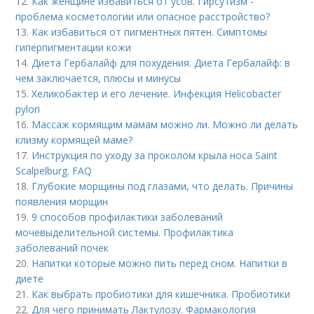
12.
Как женщине избавиться от усов. Гирсутизм -
проблема косметологии или опасное расстройство?
13.
Как избавиться от пигментных пятен. Симптомы
гиперпигментации кожи
14.
Диета Гербалайф для похудения. Диета Гербалайф: в
чем заключается, плюсы и минусы
15.
Хеликобактер и его лечение. Инфекция Helicobacter
pylori
16.
Массаж кормящим мамам можно ли. Можно ли делать
клизму кормящей маме?
17.
Инструкция по уходу за проколом крыла носа Saint
Scalpelburg. FAQ
18.
Глубокие морщины под глазами, что делать. Причины
появления морщин
19.
9 способов профилактики заболеваний
мочевыделительной системы. Профилактика
заболеваний почек
20.
Напитки которые можно пить перед сном. Напитки в
диете
21.
Как выбрать пробиотики для кишечника. Пробиотики
22.
Для чего принимать Лактулозу. Фармакология