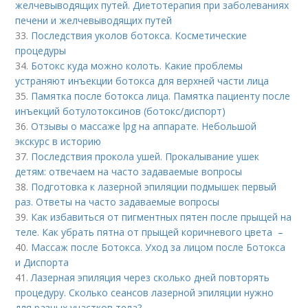
желчевыводящих путей. Диетотерапия при заболеваниях
печени и желчевыводящих путей
33.
Последствия уколов ботокса. Косметические
процедуры
34.
Ботокс куда можно колоть. Какие проблемы
устраняют инъекции ботокса для верхней части лица
35.
Памятка после ботокса лица. Памятка пациенту после
инъекций ботулотоксинов (ботокс/диспорт)
36.
Отзывы о массаже lpg на аппарате. Небольшой
экскурс в историю
37.
Последствия прокола ушей. Прокалывание ушек
детям: отвечаем на часто задаваемые вопросы
38.
Подготовка к лазерной эпиляции подмышек первый
раз. Ответы на часто задаваемые вопросы
39.
Как избавиться от пигментных пятен после прыщей на
теле. Как убрать пятна от прыщей коричневого цвета –
40.
Массаж после Ботокса. Уход за лицом после Ботокса
и Диспорта
41.
Лазерная эпиляция через сколько дней повторять
процедуру. Сколько сеансов лазерной эпиляции нужно
для разных участков тела?