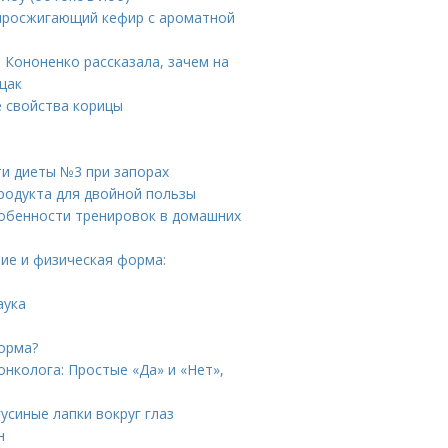
жиросжигающий кефир с ароматной
 Кононенко рассказала, зачем на
щак
е свойства корицы
и диеты №3 при запорах
продукта для двойной пользы
обенности тренировок в домашних
ие и физическая форма:
аука
норма?
нколога: Простые «Да» и «Нет»,
гусиные лапки вокруг глаз
н