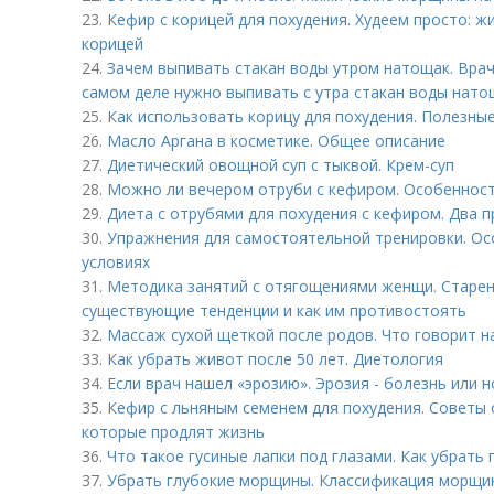
23.
Кефир с корицей для похудения. Худеем просто: 
корицей
24.
Зачем выпивать стакан воды утром натощак. Врач
самом деле нужно выпивать с утра стакан воды нато
25.
Как использовать корицу для похудения. Полезны
26.
Масло Аргана в косметике. Общее описание
27.
Диетический овощной суп с тыквой. Крем-суп
28.
Можно ли вечером отруби с кефиром. Особенност
29.
Диета с отрубями для похудения с кефиром. Два 
30.
Упражнения для самостоятельной тренировки. Ос
условиях
31.
Методика занятий с отягощениями женщи. Старен
существующие тенденции и как им противостоять
32.
Массаж сухой щеткой после родов. Что говорит н
33.
Как убрать живот после 50 лет. Диетология
34.
Если врач нашел «эрозию». Эрозия - болезнь или 
35.
Кефир с льняным семенем для похудения. Советы о
которые продлят жизнь
36.
Что такое гусиные лапки под глазами. Как убрать 
37.
Убрать глубокие морщины. Классификация морщи