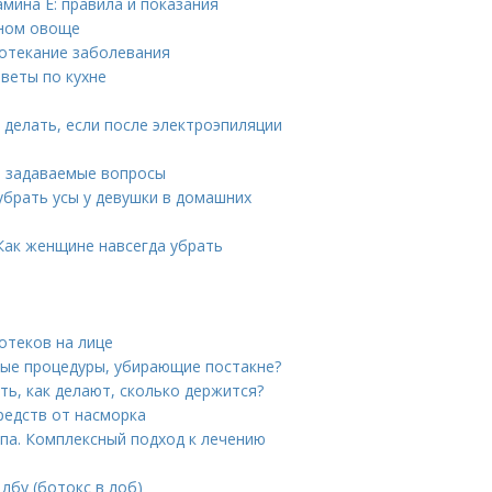
мина E: правила и показания
зном овоще
ротекание заболевания
веты по кухне
 делать, если после электроэпиляции
о задаваемые вопросы
убрать усы у девушки в домашних
 Как женщине навсегда убрать
отеков на лице
ные процедуры, убирающие постакне?
ть, как делают, сколько держится?
редств от насморка
па. Комплексный подход к лечению
лбу (ботокс в лоб)