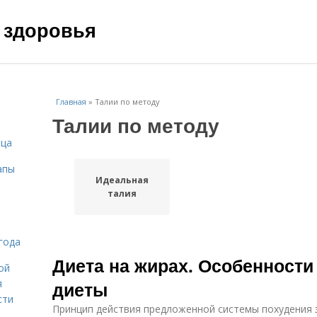
 здоровья
Главная
»
Талии по методу
Талии по методу
ица
апы
Идеальная
талия
года
Диета на жирах. Особенности
ой
я
диеты
сти
Принцип действия предложенной системы похудения 