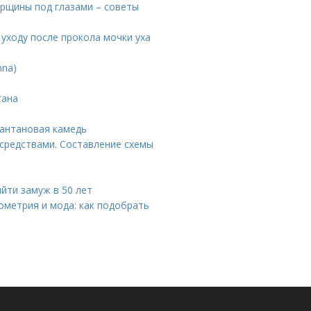
орщины под глазами – советы
 уходу после прокола мочки уха
nna)
гана
сантановая камедь
средствами. Составление схемы
ыйти замуж в 50 лет
ометрия и мода: как подобрать