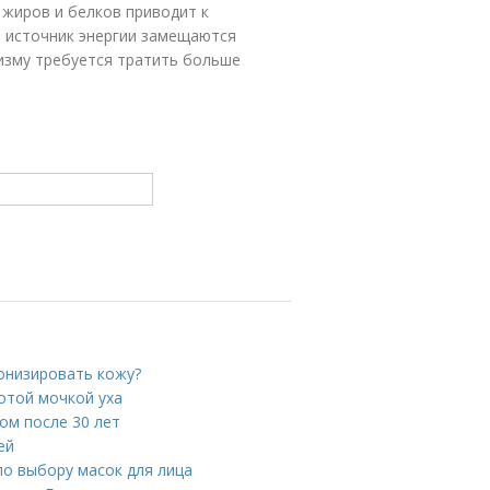
 жиров и белков приводит к
й источник энергии замещаются
изму требуется тратить больше
тонизировать кожу?
отой мочкой уха
цом после 30 лет
ей
по выбору масок для лица