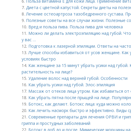
6.
Польза витамина Е для кожи лица. Применение вита
7.
Диета с цветной капустой. Секреты диеты на поле
8.
Лечение остеоартроза тазобедренного сустава. П
9.
Полезные советы на все случаи жизни. Полезные со
10.
Вред и польза пива. Польза пива для человека
11.
Можно ли делать электроэпиляцию над губой. Что
у вас …
12.
Подготовка к лазерной эпиляции. Ответы на част
13.
Лучше способы избавиться от усов женщине. Как 
условиях быстро
14.
Как женщине за 15 минут убрать усики над губой.
растительность на лице?
15.
Удаление волос над верхней губой. Особенности
16.
Как убрать усики над губой. Элос-эпиляция
17.
Массаж от отеков лица утром. Как избавиться от 
18.
Как убрать пятна после прыщей на лице. Популяр
19.
Ботокс, как делают. Ботокс лица: куда можно коло
20.
Как лечить насморк быстро и эффективно. Виды с
21.
Современные препараты для лечения ОРВИ и грип
гриппа и простудных заболеваний
22.
Ботокс в лоб до и после. Мимические морщины на 