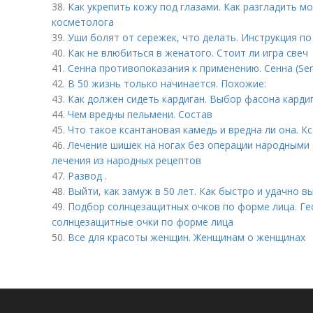
38.
Как укрепить кожу под глазами. Как разгладить м
косметолога
39.
Уши болят от сережек, что делать. Инструкция по
40.
Как не влюбиться в женатого. Стоит ли игра свеч
41.
Сенна противопоказания к применению. Сенна (Se
42.
В 50 жизнь только начинается. Похожие:
43.
Как должен сидеть кардиган. Выбор фасона карди
44.
Чем вредны пельмени. Состав
45.
Что такое ксантановая камедь и вредна ли она. К
46.
Лечение шишек на ногах без операции народными 
лечения из народных рецептов
47.
Развод .
48.
Выйти, как замуж в 50 лет. Как быстро и удачно в
49.
Подбор солнцезащитных очков по форме лица. Ге
солнцезащитные очки по форме лица
50.
Все для красоты женщин. Женщинам о женщинах