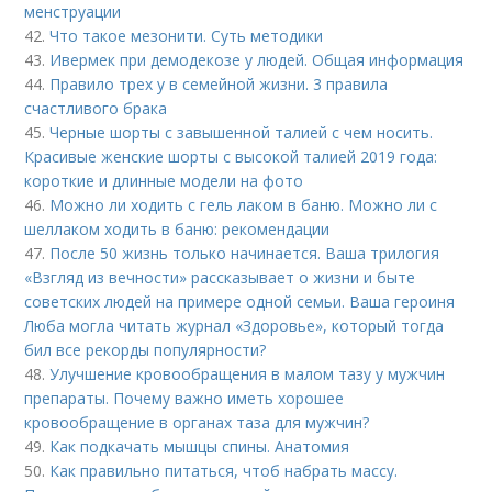
менструации
42.
Что такое мезонити. Суть методики
43.
Ивермек при демодекозе у людей. Общая информация
44.
Правило трех у в семейной жизни. 3 правила
счастливого брака
45.
Черные шорты с завышенной талией с чем носить.
Красивые женские шорты с высокой талией 2019 года:
короткие и длинные модели на фото
46.
Можно ли ходить с гель лаком в баню. Можно ли с
шеллаком ходить в баню: рекомендации
47.
После 50 жизнь только начинается. Ваша трилогия
«Взгляд из вечности» рассказывает о жизни и быте
советских людей на примере одной семьи. Ваша героиня
Люба могла читать журнал «Здоровье», который тогда
бил все рекорды популярности?
48.
Улучшение кровообращения в малом тазу у мужчин
препараты. Почему важно иметь хорошее
кровообращение в органах таза для мужчин?
49.
Как подкачать мышцы спины. Анатомия
50.
Как правильно питаться, чтоб набрать массу.