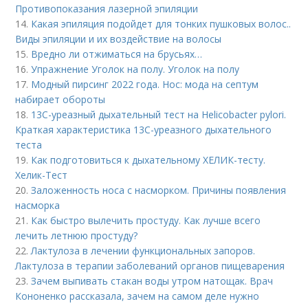
Противопоказания лазерной эпиляции
14.
Какая эпиляция подойдет для тонких пушковых волос..
Виды эпиляции и их воздействие на волосы
15.
Вредно ли отжиматься на брусьях…
16.
Упражнение Уголок на полу. Уголок на полу
17.
Модный пирсинг 2022 года. Нос: мода на септум
набирает обороты
18.
13С-уреазный дыхательный тест на Helicobacter pylori.
Краткая характеристика 13С-уреазного дыхательного
теста
19.
Как подготовиться к дыхательному ХЕЛИК-тесту.
Хелик-Тест
20.
Заложенность носа с насморком. Причины появления
насморка
21.
Как быстро вылечить простуду. Как лучше всего
лечить летнюю простуду?
22.
Лактулоза в лечении функциональных запоров.
Лактулоза в терапии заболеваний органов пищеварения
23.
Зачем выпивать стакан воды утром натощак. Врач
Кононенко рассказала, зачем на самом деле нужно