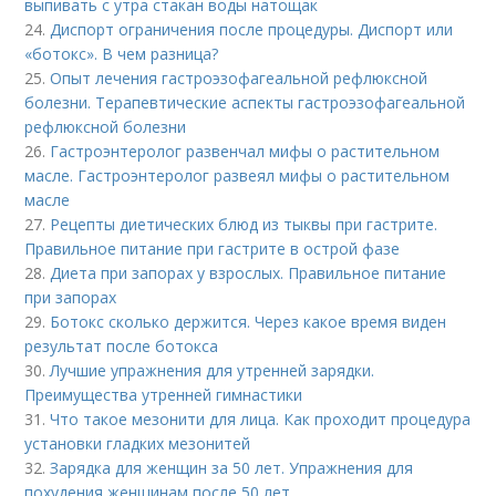
выпивать с утра стакан воды натощак
24.
Диспорт ограничения после процедуры. Диспорт или
«ботокс». В чем разница?
25.
Опыт лечения гастроэзофагеальной рефлюксной
болезни. Терапевтические аспекты гастроэзофагеальной
рефлюксной болезни
26.
Гастроэнтеролог развенчал мифы о растительном
масле. Гастроэнтеролог развеял мифы о растительном
масле
27.
Рецепты диетических блюд из тыквы при гастрите.
Правильное питание при гастрите в острой фазе
28.
Диета при запорах у взрослых. Правильное питание
при запорах
29.
Ботокс сколько держится. Через какое время виден
результат после ботокса
30.
Лучшие упражнения для утренней зарядки.
Преимущества утренней гимнастики
31.
Что такое мезонити для лица. Как проходит процедура
установки гладких мезонитей
32.
Зарядка для женщин за 50 лет. Упражнения для
похудения женщинам после 50 лет