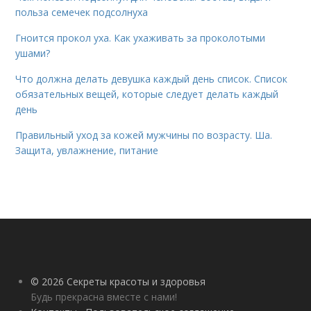
польза семечек подсолнуха
Гноится прокол уха. Как ухаживать за проколотыми
ушами?
Что должна делать девушка каждый день список. Список
обязательных вещей, которые следует делать каждый
день
Правильный уход за кожей мужчины по возрасту. Ша.
Защита, увлажнение, питание
© 2026 Секреты красоты и здоровья
Будь прекрасна вместе с нами!