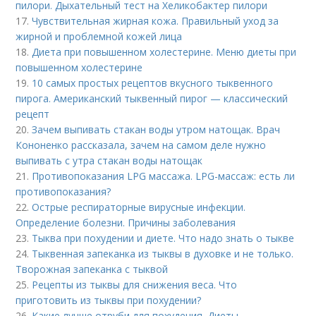
пилори. Дыхательный тест на Хеликобактер пилори
17.
Чувствительная жирная кожа. Правильный уход за
жирной и проблемной кожей лица
18.
Диета при повышенном холестерине. Меню диеты при
повышенном холестерине
19.
10 самых простых рецептов вкусного тыквенного
пирога. Американский тыквенный пирог — классический
рецепт
20.
Зачем выпивать стакан воды утром натощак. Врач
Кононенко рассказала, зачем на самом деле нужно
выпивать с утра стакан воды натощак
21.
Противопоказания LPG массажа. LPG-массаж: есть ли
противопоказания?
22.
Острые респираторные вирусные инфекции.
Определение болезни. Причины заболевания
23.
Тыква при похудении и диете. Что надо знать о тыкве
24.
Тыквенная запеканка из тыквы в духовке и не только.
Творожная запеканка с тыквой
25.
Рецепты из тыквы для снижения веса. Что
приготовить из тыквы при похудении?
26.
Какие лучше отруби для похудения. Диеты