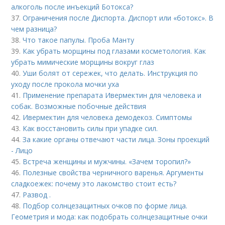
алкоголь после инъекций Ботокса?
37.
Ограничения после Диспорта. Диспорт или «ботокс». В
чем разница?
38.
Что такое папулы. Проба Манту
39.
Как убрать морщины под глазами косметология. Как
убрать мимические морщины вокруг глаз
40.
Уши болят от сережек, что делать. Инструкция по
уходу после прокола мочки уха
41.
Применение препарата Ивермектин для человека и
собак. Возможные побочные действия
42.
Ивермектин для человека демодекоз. Симптомы
43.
Как восстановить силы при упадке сил.
44.
За какие органы отвечают части лица. Зоны проекций
- Лицо
45.
Встреча женщины и мужчины. «Зачем торопил?»
46.
Полезные свойства черничного варенья. Аргументы
сладкоежек: почему это лакомство стоит есть?
47.
Развод .
48.
Подбор солнцезащитных очков по форме лица.
Геометрия и мода: как подобрать солнцезащитные очки