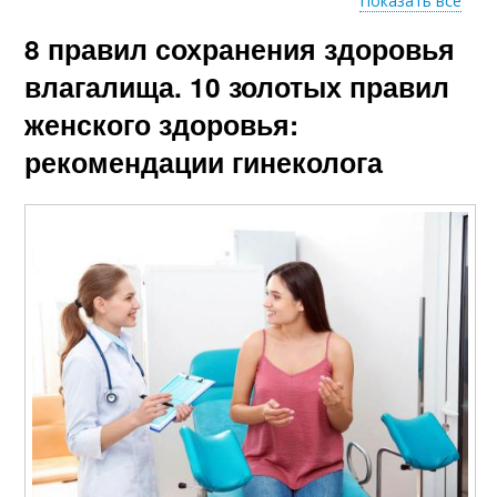
Показать все
8 правил сохранения здоровья
Свечи от сухости
влагалища. 10 золотых правил
женского здоровья:
рекомендации гинеколога