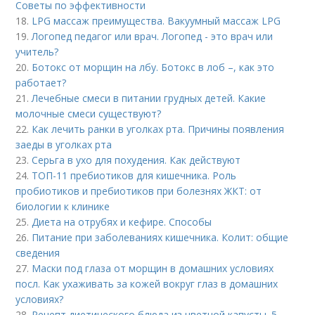
Советы по эффективности
18.
LPG массаж преимущества. Вакуумный массаж LPG
19.
Логопед педагог или врач. Логопед - это врач или
учитель?
20.
Ботокс от морщин на лбу. Ботокс в лоб –, как это
работает?
21.
Лечебные смеси в питании грудных детей. Какие
молочные смеси существуют?
22.
Как лечить ранки в уголках рта. Причины появления
заеды в уголках рта
23.
Серьга в ухо для похудения. Как действуют
24.
ТОП-11 пребиотиков для кишечника. Роль
пробиотиков и пребиотиков при болезнях ЖКТ: от
биологии к клинике
25.
Диета на отрубях и кефире. Способы
26.
Питание при заболеваниях кишечника. Колит: общие
сведения
27.
Маски под глаза от морщин в домашних условиях
посл. Как ухаживать за кожей вокруг глаз в домашних
условиях?
28.
Рецепт диетического блюда из цветной капусты. 5