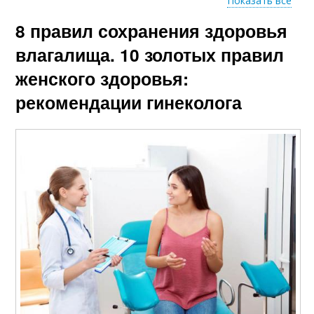
Показать все
8 правил сохранения здоровья
Свечи от сухости
влагалища. 10 золотых правил
женского здоровья:
рекомендации гинеколога