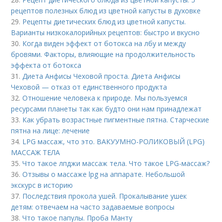
рецептов полезных блюд из цветной капусты в духовке
29.
Рецепты диетических блюд из цветной капусты.
Варианты низкокалорийных рецептов: быстро и вкусно
30.
Когда виден эффект от ботокса на лбу и между
бровями. Факторы, влияющие на продолжительность
эффекта от ботокса
31.
Диета Анфисы Чеховой проста. Диета Анфисы
Чеховой — отказ от единственного продукта
32.
Отношение человека к природе. Мы пользуемся
ресурсами планеты так как будто они нам принадлежат
33.
Как убрать возрастные пигментные пятна. Старческие
пятна на лице: лечение
34.
LPG массаж, что это. ВАКУУМНО-РОЛИКОВЫЙ (LPG)
МАССАЖ ТЕЛА
35.
Что такое лпджи массаж тела. Что такое LPG-массаж?
36.
Отзывы о массаже lpg на аппарате. Небольшой
экскурс в историю
37.
Последствия прокола ушей. Прокалывание ушек
детям: отвечаем на часто задаваемые вопросы
38.
Что такое папулы. Проба Манту