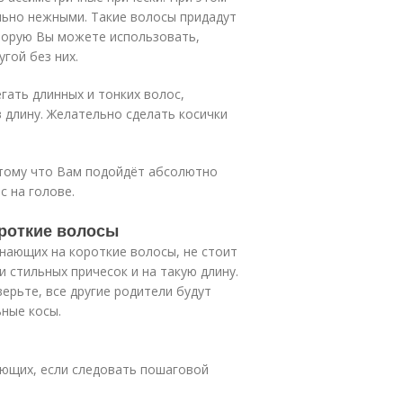
льно нежными. Такие волосы придадут
оторую Вы можете использовать,
гой без них.
гать длинных и тонких волос,
 длину. Желательно сделать косички
отому что Вам подойдёт абсолютно
с на голове.
ороткие волосы
чинающих на короткие волосы, не стоит
 стильных причесок и на такую длину.
ерьте, все другие родители будут
ьные косы.
ающих, если следовать пошаговой