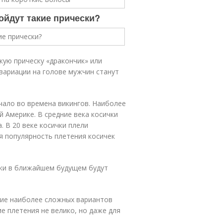
ойдут такие прически?
кую прическу «дракончик» или
вариации на голове мужчин станут
чало во времена викингов. Наиболее
й Америке. В средние века косички
 В 20 веке косички плели
я популярность плетения косичек
чки в ближайшем будущем будут
ние наиболее сложных вариантов
е плетения не велико, но даже для