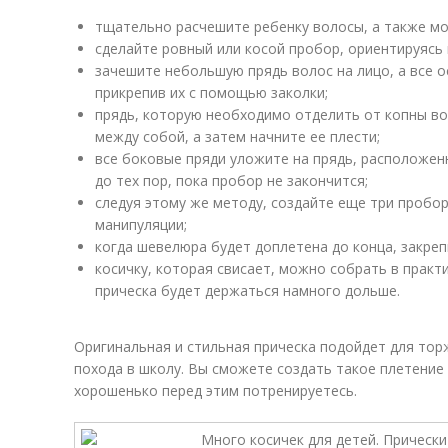
тщательно расчешите ребенку волосы, а также мо
сделайте ровный или косой пробор, ориентируясь н
зачешите небольшую прядь волос на лицо, а все 
прикрепив их с помощью заколки;
прядь, которую необходимо отделить от копны вол
между собой, а затем начните ее плести;
все боковые пряди уложите на прядь, расположенн
до тех пор, пока пробор не закончится;
следуя этому же методу, создайте еще три пробо
манипуляции;
когда шевелюра будет доплетена до конца, закреп
косичку, которая свисает, можно собрать в практи
прическа будет держаться намного дольше.
Оригинальная и стильная прическа подойдет для тор
похода в школу. Вы сможете создать такое плетение 
хорошенько перед этим потренируетесь.