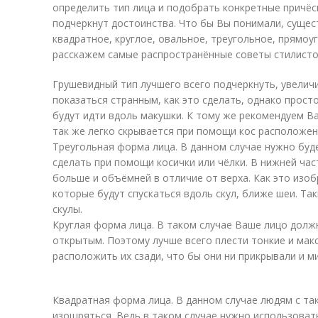
определить тип лица и подобрать конкретные причёс
подчеркнут достоинства. Что бы Вы понимали, сущес
квадратное, круглое, овальное, треугольное, прямоу
расскажем самые распространённые советы стилисто
Грушевидный тип лучшего всего подчеркнуть, увелич
показаться странным, как это сделать, однако прост
будут идти вдоль макушки. К тому же рекомендуем Ва
так же легко скрывается при помощи кос расположен
Треугольная форма лица. В данном случае нужно буд
сделать при помощи косички или чёлки. В нижней ча
больше и объёмней в отличие от верха. Как это изоб
которые будут спускаться вдоль скул, ближе шеи. Та
скулы.
Круглая форма лица. В таком случае Ваше лицо дол
открытым. Поэтому лучше всего плести тонкие и мак
расположить их сзади, что бы они ни прикрывали и м
Квадратная форма лица. В данном случае людям с та
изощряться. Ведь в таком случае нужно использоват