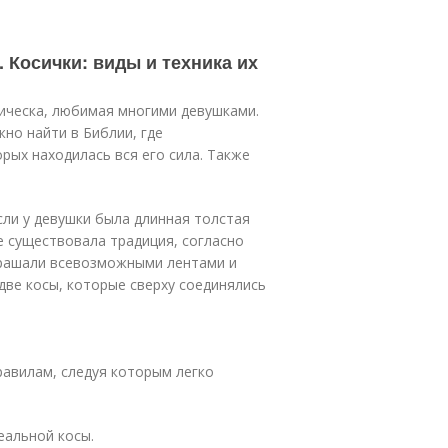
. Косички: виды и техника их
ическа, любимая многими девушками.
но найти в Библии, где
орых находилась вся его сила. Также
сли у девушки была длинная толстая
же существовала традиция, согласно
украшали всевозможными лентами и
две косы, которые сверху соединялись
равилам, следуя которым легко
еальной косы.