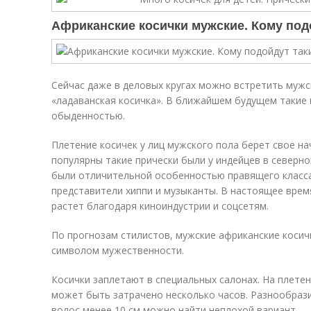
Африканские косички мужские. Кому под
Сейчас даже в деловых кругах можно встретить мужс
«ладаванская косичка». В ближайшем будущем такие 
обыденностью.
Плетение косичек у лиц мужского пола берет свое на
популярны такие прически были у индейцев в северно
были отличительной особенностью правящего класса.
представители хиппи и музыканты. В настоящее врем
растет благодаря киноиндустрии и соцсетям.
По прогнозам стилистов, мужские африканские коси
символом мужественности.
Косички заплетают в специальных салонах. На плете
может быть затрачено несколько часов. Разнообрази
волос менее 10 см можно найти неплохой вариант.