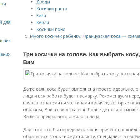
Дреды
сти
Косички раста
Зизи
й для
Керли
Косички пони
Много косичек ребенку. Французская коса — схема
ашних
Три косички на голове. Как выбрать косу
ашних
Вам
Даже если коса будет выполнена просто идеально, 
лица и вся работа будет насмарку. Рекомендуем пере
начала ознакомиться с типами косичек, которые под
образом, Ваша причёска ещё более детально сможет
Вашего прекрасного и милого лица.
Для того что бы определить какая причёска подойдё
обратиться к опытному стилисту. Специалист в своём