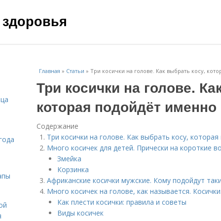
 здоровья
Главная
»
Статьи
»
Три косички на голове. Как выбрать косу, кот
Три косички на голове. Ка
ица
которая подойдёт именно
Содержание
Три косички на голове. Как выбрать косу, котора
года
Много косичек для детей. Прически на короткие в
Змейка
Корзинка
апы
Африканские косички мужские. Кому подойдут таки
Много косичек на голове, как называется. Косички
Как плести косички: правила и советы
ой
Виды косичек
я