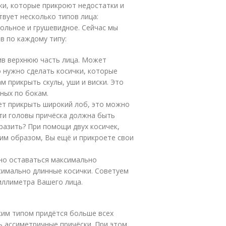
ки, которые прикроют недостатки и
твует несколько типов лица:
гольное и грушевидное. Сейчас мы
в по каждому типу:
ив верхнюю часть лица. Может
о нужно сделать косички, которые
м прикрыть скулы, уши и виски. Это
ных по бокам.
ет прикрыть широкий лоб, это можно
сти головы причёска должна быть
разить? При помощи двух косичек,
ким образом, Вы ещё и прикроете свои
жно оставаться максимально
симально длинные косички. Советуем
иллиметра Вашего лица.
ким типом придётся больше всех
ь ассиметричные причёски. При этом