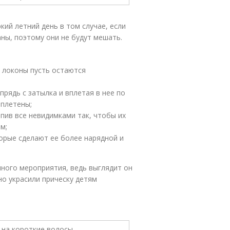
ий летний день в том случае, если
ны, поэтому они не будут мешать.
е локоны пусть остаются
прядь с затылка и вплетая в нее по
аплетены;
епив все невидимками так, чтобы их
м;
торые сделают ее более нарядной и
ного мероприятия, ведь выглядит он
но украсили прическу детям