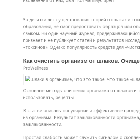
избавления от них, был Пол Чаппиус Брэгг.
За десятки лет существования теорий о шлаках и ток
образования, не смог предоставить образцов или оп
языком. Ни один научный журнал, придерживающийся
признает и не публикует статей и результатов иссле
«токсинов». Однако популярность средств для «чистк
Как очистить организм от шлаков. Очищ
ProWellness
Основные методы очищения организма от шлаков и т
использовать, рецепты
В статье описаны популярные и эффективные процед
из организма. Результат зашлакованности организма
зашлакованности.
Простая слабость может служить сигналом о скопле