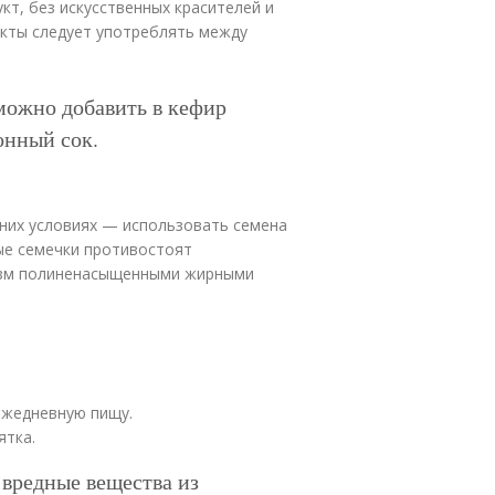
т, без искусственных красителей и
укты следует употреблять между
можно добавить в кефир
онный сок.
них условиях — использовать семена
ые семечки противостоят
изм полиненасыщенными жирными
ежедневную пищу.
ятка.
 вредные вещества из