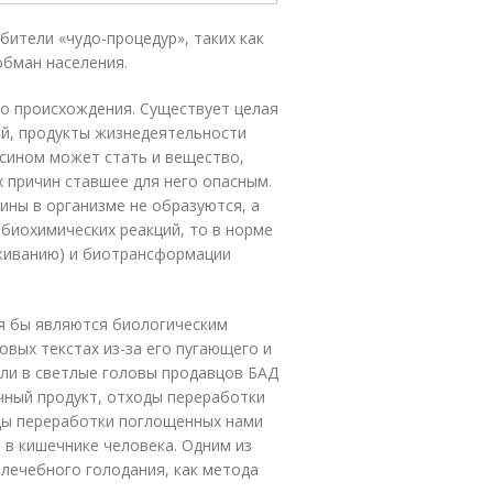
ители «чудо-процедур», таких как
обман населения.
го происхождения. Существует целая
ей, продукты жизнедеятельности
ксином может стать и вещество,
х причин ставшее для него опасным.
ины в организме не образуются, а
 биохимических реакций, то в норме
живанию) и биотрансформации
я бы являются биологическим
овых текстах из-за его пугающего и
ли в светлые головы продавцов БАД
чный продукт, отходы переработки
ды переработки поглощенных нами
в кишечнике человека. Одним из
лечебного голодания, как метода