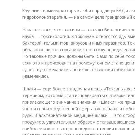
Звучные термины, которые любят продавцы БАД и люб
гидроколонотерапия, — на самом деле грандиозный 
Начать с того, что токсины — это яды биологическо
наука — токсикология. К токсинам относятся яды зм
бактерий, гельминтов, вирусов и иных паразитов. То
образовавшееся в организме, но в силу определенны
Но таковые причины должны быть. Сами по себе токс
если это и происходит на промежуточном этапе цепи
существуют механизмы по их детоксикации (обезвре
(изменению).
Шлаки — еще более загадочная вещь. «Токсины» хот
термином, который стал использоваться в маркетинг
привлекающего внимание значения. «Шлаки» же приш
явно из производственной сферы, где означали побо
руды. В альтернативной медицине шлаки — это отхо
продуктов, удивительным образом откладывающиеся 
наиболее известных проповедников теории шлаков и 