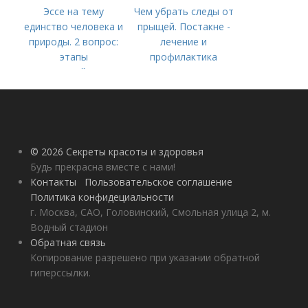
Эссе на тему
Чем убрать следы от
единство человека и
прыщей. Постакне -
природы. 2 вопрос:
лечение и
этапы
профилактика
взаимодействия
природного и
социального бытия
человека.
© 2026 Секреты красоты и здоровья
Будь прекрасна вместе с нами!
Контакты
Пользовательское соглашение
Политика конфидециальности
г. Москва, САО, Головинский, Смольная улица 2, м.
Водный стадион
Обратная связь
Копирование разрешено при указании обратной
гиперссылки.