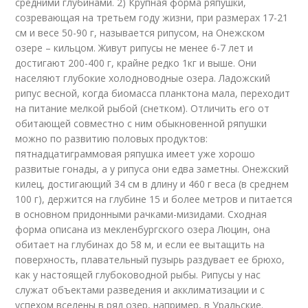
средними глубинами. 2) Крупная форма ряпушки,
созревающая на третьем году жизни, при размерах 17-21
см и весе 50-90 г, называется рипусом, на Онежском
озере – кильцом. Живут рипусы не менее 6-7 лет и
достигают 200-400 г, крайне редко 1кг и выше. Они
населяют глубокие холодноводные озера. Ладожский
рипус весной, когда биомасса планктона мала, переходит
на питание мелкой рыбой (снетком). Отличить его от
обитающей совместно с ним обыкновенной ряпушки
можно по развитию половых продуктов:
пятнадцатиграммовая ряпушка имеет уже хорошо
развитые гонады, а у рипуса они едва заметны. Онежский
килец, достигающий 34 см в длину и 460 г веса (в среднем
100 г), держится на глубине 15 и более метров и питается
в основном придонными рачками-мизидами. Сходная
форма описана из мекленбургского озера Люцин, она
обитает на глубинах до 58 м, и если ее вытащить на
поверхность, плавательный пузырь раздувает ее брюхо,
как у настоящей глубоководной рыбы. Рипусы у нас
служат объектами разведения и акклиматизации и с
успехом вселены в ряд озер, например, в Уральские.