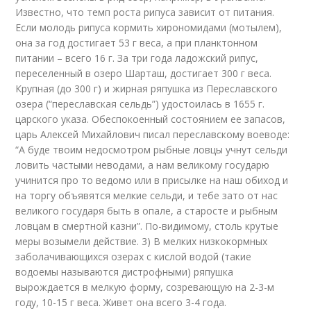
Известно, что темп роста рипуса зависит от питания.
Если молодь рипуса кормить хирономидами (мотылем),
она за год достигает 53 г веса, а при планктонном
питании – всего 16 г. За три года ладожский рипус,
переселенный в озеро Шарташ, достигает 300 г веса.
Крупная (до 300 г) и жирная ряпушка из Переславского
озера (“переславская сельдь”) удостоилась в 1655 г.
царского указа. Обеспокоенный состоянием ее запасов,
царь Алексей Михайлович писал переславскому воеводе:
“А буде твоим недосмотром рыбные ловцы учнут сельди
ловить частыми неводами, а нам великому государю
учинится про то ведомо или в присылке на наш обиход и
на торгу объявятся мелкие сельди, и тебе зато от нас
великого государя быть в опале, а старосте и рыбным
ловцам в смертной казни”. По-видимому, столь крутые
меры возымели действие. 3) В мелких низкокормных
заболачивающихся озерах с кислой водой (такие
водоемы называются дистрофными) ряпушка
вырождается в мелкую форму, созревающую на 2-3-м
году, 10-15 г веса. Живет она всего 3-4 года.