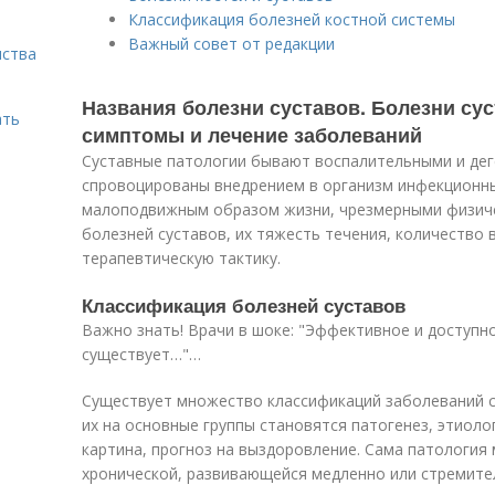
Классификация болезней костной системы
Важный совет от редакции
нства
Названия болезни суставов. Болезни сус
ать
симптомы и лечение заболеваний
Суставные патологии бывают воспалительными и де
спровоцированы внедрением в организм инфекционны
малоподвижным образом жизни, чрезмерными физиче
болезней суставов, их тяжесть течения, количество
терапевтическую тактику.
Классификация болезней суставов
Важно знать! Врачи в шоке: "Эффективное и доступно
существует…"…
Существует множество классификаций заболеваний с
их на основные группы становятся патогенез, этиоло
картина, прогноз на выздоровление. Сама патология
хронической, развивающейся медленно или стремите