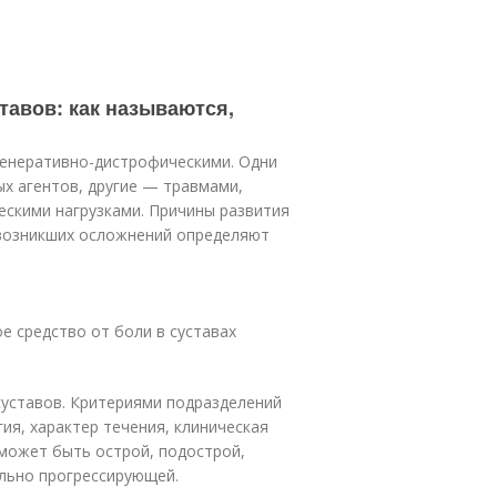
тавов: как называются,
генеративно-дистрофическими. Одни
х агентов, другие — травмами,
скими нагрузками. Причины развития
 возникших осложнений определяют
е средство от боли в суставах
уставов. Критериями подразделений
гия, характер течения, клиническая
 может быть острой, подострой,
льно прогрессирующей.