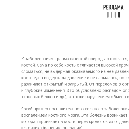
К заболеваниям травматической природы относятся,
костей. Сама по себе кость отличается высокой про
сломаться, не выдержав оказываемого на нее давлени
кость едва выдержала давление и не сломалась, но с
различают открытый и закрытый. От переломов в ор
и глубокие изменения. Это обусловлено распадом оп
тканевых белков и др.), а также нарушением обмена в
Яркий пример воспалительного костного заболевани
воспалением костного мозга. Эта болезнь возникает 
которая проникает в кость через кровоток из отдале
источника (ранения, операции).