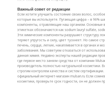
Важный совет от редакции
Если хотите улучшить состояние своих волос, особо
которые вы используете. Пугающая цифра – в 96% ш
компоненты, отравляющие наш организм. Основные ве
этикетках обозначаются как sodium lauryl sulfate, sodium
Эти химические компоненты разрушают структуру ло
теряют упругость и силу, цвет тускнеет. Но самое ст
печень, сердце, легкие, накапливается в органах и 
заболевания. Мы советуем отказаться от использова
данная химия. Недавно эксперты нашей редакции про
где первое место заняли средства от компании Mulsa
производитель полностью натуральной косметики. В
строгим контролем качества и систем сертификации
официальный интернет-магазин mulsan.ru Если сомне
косметики, проверьте срок годности, он не должен п