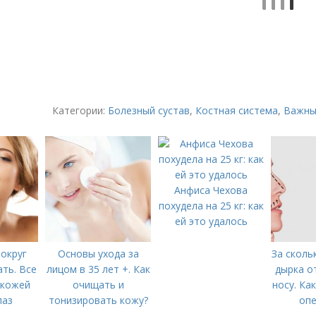
Категории:
Болезный сустав
,
Костная система
,
Важны
Анфиса Чехова
похудела на 25 кг: как
ей это удалось
округ
Основы ухода за
За сколь
ать. Все
лицом в 35 лет +. Как
дырка о
 кожей
очищать и
носу. Ка
лаз
тонизировать кожу?
опе