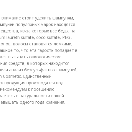
е внимание стоит уделить шампуням,
ампуней популярных марок находятся
щества, из-за которых все беды, на
 laureth sulfate, coco sulfate, PEG .
конов, волосы становятся ломкими,
рашное то, что эта гадость попадает в
может вызывать онкологические
ния средств, в которых находится
вели анализ безсульфатных шампуней,
n Сosmetic. Единственный
ся продукция производятся под
. Рекомендуем к посещению
ваетесь в натуральности вашей
ревышать одного года хранения.