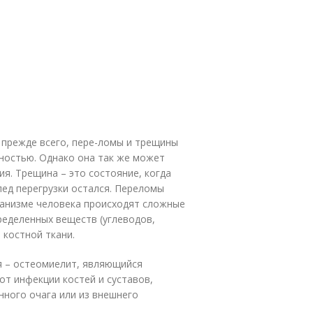
 прежде всего, пере-ломы и трещины
чностью. Однако она так же может
я. Трещина – это состояние, когда
лед перегрузки остался. Переломы
ганизме человека происходят сложные
ределенных веществ (углеводов,
 костной ткани.
я – остеомиелит, являющийся
от инфекции костей и суставов,
нного очага или из внешнего