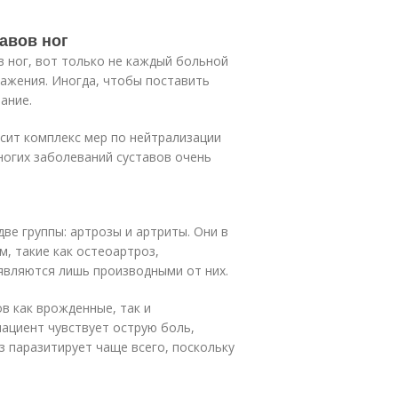
авов ног
 ног, вот только не каждый больной
ажения. Иногда, чтобы поставить
ание.
исит комплекс мер по нейтрализации
многих заболеваний суставов очень
ве группы: артрозы и артриты. Они в
, такие как остеоартроз,
 являются лишь производными от них.
в как врожденные, так и
пациент чувствует острую боль,
з паразитирует чаще всего, поскольку