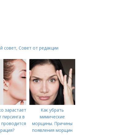
й совет
,
Совет от редакции
ко зарастает
Как убрать
т пирсинга в
мимические
к проводится
морщины. Причины
рация?
появления морщин
вокруг рта