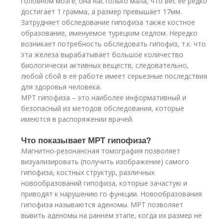
головном мозге; она настолько мала, что вес ее редко
достигает 1 грамма, а размер превышает 17мм.
Затрудняет обследование гипофиза также костное
образование, именуемое турецким седлом. Нередко
возникает потребность обследовать гипофиз, т.к. что
эта железа вырабатывает большое количество
биологически активных веществ, следовательно,
любой сбой в её работе имеет серьезные последствия
для здоровья человека.
МРТ гипофиза – это наиболее информативный и
безопасный из методов обследования, которые
имеются в распоряжении врачей.
Что показывает МРТ гипофиза?
Магнитно-резонансная томография позволяет
визуализировать (получить изображение) самого
гипофиза, костных структур, различных
новообразований гипофиза, которые зачастую и
приводят к нарушению го функции. Новообразования
гипофиза называются аденомы. МРТ позволяет
вывить аденомы на раннем этапе, когда их размер не